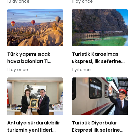
10 ay önce
11 ay önce
Türk yapımı sıcak
Turistik Karaelmas
hava balonları 11
Ekspresi, ilk seferine
ülkeye uçtu
Ankara’dan uğurlandı
11 ay önce
1 yıl önce
Antalya sürdürülebilir
Turistik Diyarbakır
turizmin yeni lideri
Ekspresi ilk seferine