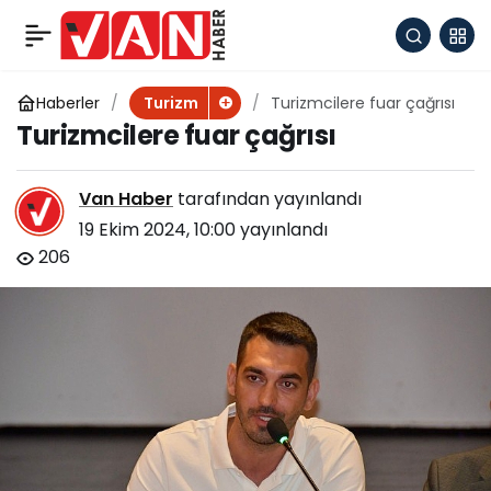
Kış turizmi
+
-
0
Paylaş
hareketlenmeye
Haberler
Turizmcilere fuar çağrısı
Turizm
Turizmcilere fuar çağrısı
başladı
Van Haber
tarafından yayınlandı
19 Ekim 2024, 10:00
yayınlandı
206