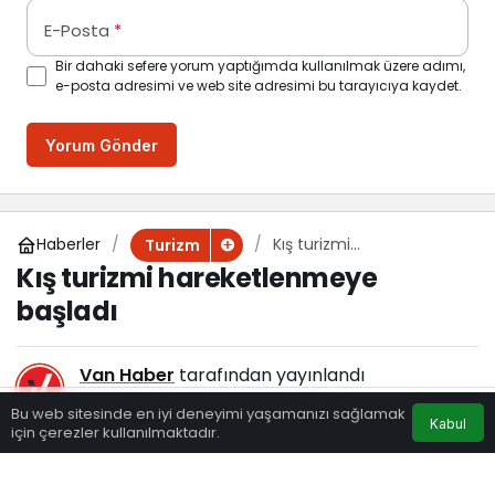
E-Posta
*
Bir dahaki sefere yorum yaptığımda kullanılmak üzere adımı,
e-posta adresimi ve web site adresimi bu tarayıcıya kaydet.
Yorum Gönder
Haberler
Kış turizmi
Turizm
hareketlenmeye başladı
Kış turizmi hareketlenmeye
başladı
Van Haber
tarafından yayınlandı
18 Ekim 2024, 11:00
yayınlandı
Bu web sitesinde en iyi deneyimi yaşamanızı sağlamak
Kabul
200
için çerezler kullanılmaktadır.
Eczaneler
Trafik
Hava Durumu
Anasayfa