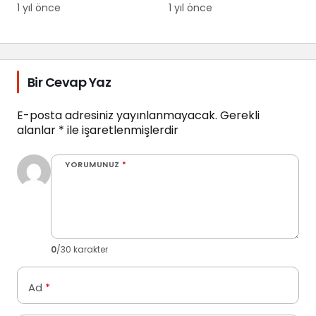
oluyor
çıkıyor
1 yıl önce
1 yıl önce
Bir Cevap Yaz
E-posta adresiniz yayınlanmayacak.
Gerekli
alanlar
*
ile işaretlenmişlerdir
YORUMUNUZ
*
0
/30 karakter
Ad
*