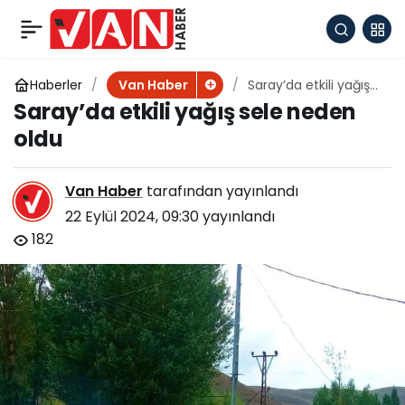
Çaldıran’daki asfalt
+
-
0
Paylaş
çalışmaları sürüyor
Haberler
Saray’da etkili yağış
Van Haber
sele neden oldu
Saray’da etkili yağış sele neden
oldu
Van Haber
tarafından yayınlandı
22 Eylül 2024, 09:30
yayınlandı
182