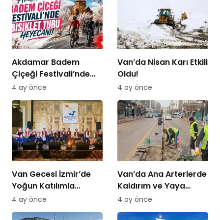
Akdamar Badem
Van’da Nisan Karı Etkili
Çiçeği Festivali’nde
Oldu!
Bisiklet Turu Heyecanı
4 ay önce
4 ay önce
Van Gecesi İzmir’de
Van’da Ana Arterlerde
Yoğun Katılımla
Kaldırım ve Yaya
Düzenlendi
Yolları Yenileniyor
4 ay önce
4 ay önce