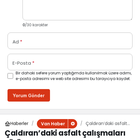
0
/30 karakter
Ad
*
E-Posta
*
Bir dahaki sefere yorum yaptığımda kullanılmak üzere adımı,
e-posta adresimi ve web site adresimi bu tarayıcıya kaydet.
Yorum Gönder
Haberler
Çaldıran’daki asfalt
Van Haber
çalışmaları sürüyor
Çaldıran’daki asfalt çalışmaları