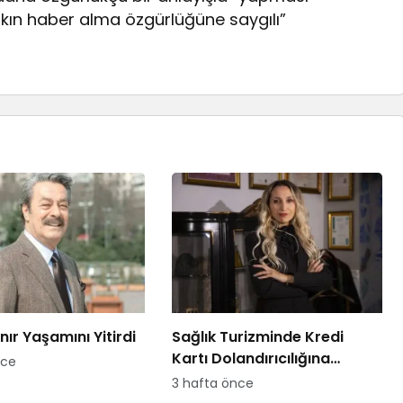
kın haber alma özgürlüğüne saygılı”
nır Yaşamını Yitirdi
Sağlık Turizminde Kredi
Kartı Dolandırıcılığına
nce
Dikkat!
3 hafta önce