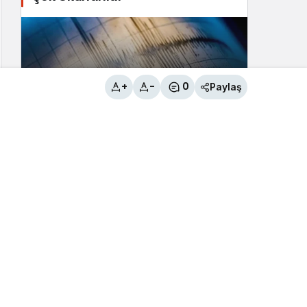
+
-
0
Paylaş
Tuşba İlçesi’nde 3.8 büyüklüğünde
deprem
2
Bahçesaray İlçesi