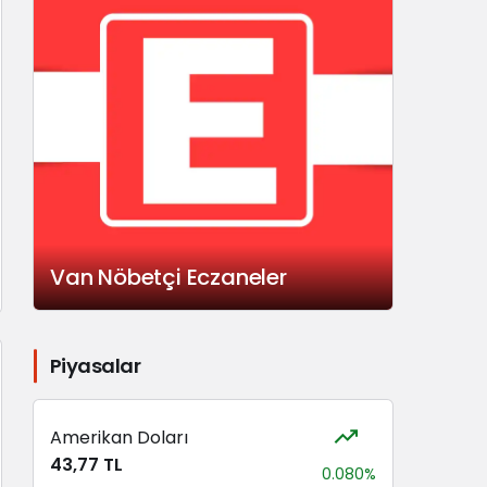
Van Nöbetçi Eczaneler
Piyasalar
Amerikan Doları
43,77 TL
0.080%