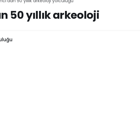
cı’dan 50 yıllık arkeoloji yolculuğu
 50 yıllık arkeoloji
culuğu
379