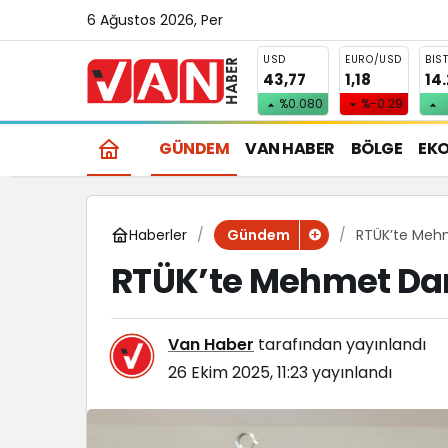
6 Ağustos 2026, Per
USD
EURO/USD
BIS
43,77
1,18
14
%0.080
%-0.29
GÜNDEM
VAN HABER
BÖLGE
EK
Haberler
RTÜK’te Meh
Gündem
RTÜK’te Mehmet Da
Van Haber
tarafından yayınlandı
26 Ekim 2025, 11:23
yayınlandı