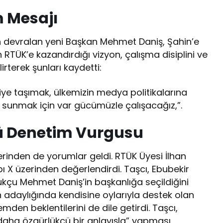
m Mesajı
n devralan yeni Başkan Mehmet Daniş, Şahin’e
ın RTÜK’e kazandırdığı vizyon, çalışma disiplini ve
lirterek şunları kaydetti:
riye taşımak, ülkemizin medya politikalarına
 sunmak için var gücümüzle çalışacağız,”.
ü Denetim Vurgusu
lerinden de yorumlar geldi. RTÜK Üyesi İlhan
 X üzerinden değerlendirdi. Taşcı, Ebubekir
kçu Mehmet Daniş’in başkanlığa seçildiğini
adaylığında kendisine oylarıyla destek olan
den beklentilerini de dile getirdi. Taşcı,
daha özgürlükçü bir anlayışla” yapması