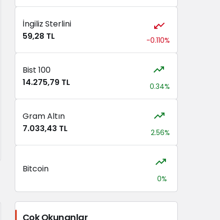
İngiliz Sterlini
59,28 TL
-0.110%
Bist 100
14.275,79 TL
0.34%
Gram Altın
7.033,43 TL
2.56%
Bitcoin
0%
Çok Okunanlar