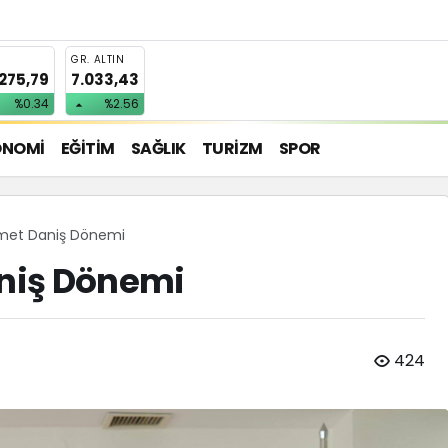
T
GR. ALTIN
.275,79
7.033,43
%0.34
%2.56
ONOMİ
EĞİTİM
SAĞLIK
TURİZM
SPOR
met Daniş Dönemi
niş Dönemi
424