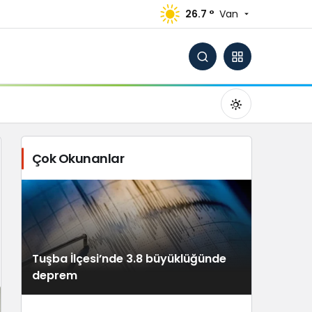
26.7 °
Van
Çok Okunanlar
Gündüz Modu
Gündüz modunu seçin.
Tuşba İlçesi’nde 3.8 büyüklüğünde
Gece Modu
deprem
Gece modunu seçin.