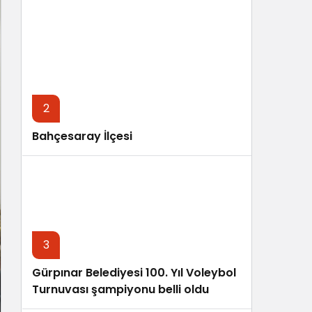
Sistem Modu
Sistem modunu seçin.
2
Bahçesaray İlçesi
3
Gürpınar Belediyesi 100. Yıl Voleybol
Turnuvası şampiyonu belli oldu