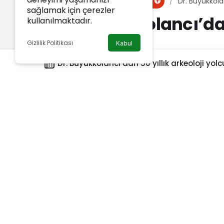
Haberler
Dr. Büyükkolan
Gündem
sağlamak için çerezler
Dr. Büyükkolancı’dan
kullanılmaktadır.
yolculuğu
Gizlilik Politikası
Kabul
Dr. Büyükkolancı’dan 50 yıllık arkeoloji yol
Van Haber
tarafından yayınlandı
18 Ekim 2025, 10:09
yayınlandı