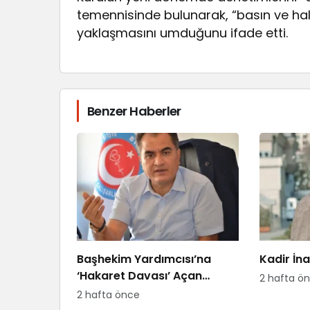
temennisinde bulunarak, “basın ve hal
yaklaşmasını umduğunu ifade etti.
Benzer Haberler
Başhekim Yardımcısı’na
Kadir İna
‘Hakaret Davası’ Açan
2 hafta ö
Hemşireye Sürgün!
2 hafta önce