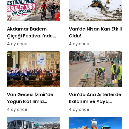
Akdamar Badem
Van’da Nisan Karı Etkili
Çiçeği Festivali’nde
Oldu!
Bisiklet Turu Heyecanı
4 ay önce
4 ay önce
Van Gecesi İzmir’de
Van’da Ana Arterlerde
Yoğun Katılımla
Kaldırım ve Yaya
Düzenlendi
Yolları Yenileniyor
4 ay önce
4 ay önce