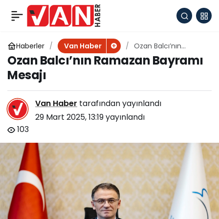
Van’da Ramazan
+
-
0
Paylaş
Bayramı boyunca
Haberler
Ozan Balcı’nın
Van Haber
Ramazan Bayramı
Ozan Balcı’nın Ramazan Bayramı
Mesajı
ulaşım ücretsiz
Mesajı
Van Haber
tarafından yayınlandı
29 Mart 2025, 13:19
yayınlandı
103