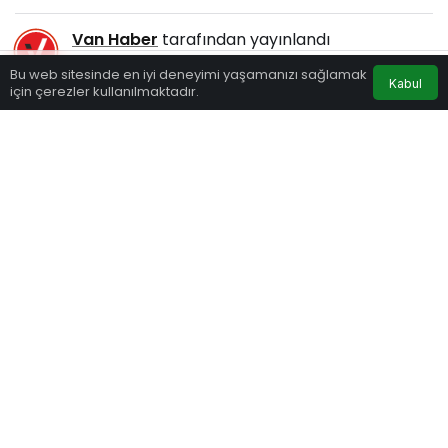
Van Haber
tarafından yayınlandı
28 Mart 2025, 12:13
yayınlandı
Bu web sitesinde en iyi deneyimi yaşamanızı sağlamak
Kabul
103
için çerezler kullanılmaktadır.
Eczaneler
Trafik
Hava Durumu
Anasayfa