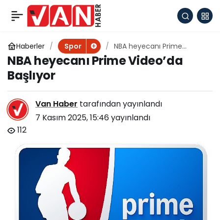
Basketbol Gençler
+
-
0
Paylaş
Ligi’nde yeni format
Haberler
NBA heyecanı Prime
Spor
Video’da Başlıyor
NBA heyecanı Prime Video’da
Başlıyor
Van Haber
tarafından yayınlandı
7 Kasım 2025, 15:46
yayınlandı
112