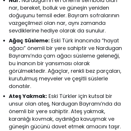
Nar:
Nardugan’ın en önemli sembolü olan
nar, bereket, bolluk ve güneşin yeniden
doğuşunu temsil eder. Bayram sofralarının
vazgeçilmezi olan nar, aynı zamanda
sevdiklerine hediye olarak da sunulur.
Ağaç Süsleme:
Eski Türk inancında “hayat
ağacı” önemli bir yere sahiptir ve Nardugan
Bayramı’nda çam ağacı süsleme geleneği,
bu inancın bir yansıması olarak
görülmektedir. Ağaçlar, renkli bez parçaları,
kurutulmuş meyveler ve çeşitli süslerle
donatılır.
Ateş Yakmak:
Eski Türkler için kutsal bir
unsur olan ateş, Nardugan Bayramı’nda da
önemli bir yere sahiptir. Ateş yakmak,
karanlığı kovmak, aydınlığa kavuşmak ve
güneşin gücünü davet etmek amacını taşır.