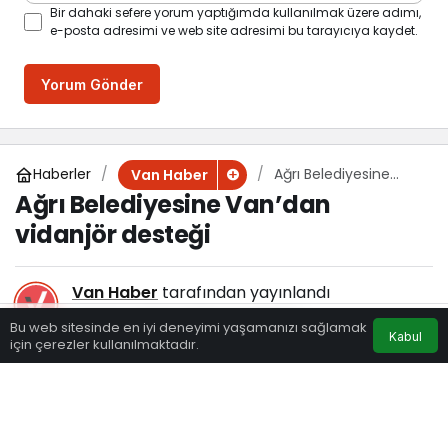
Bir dahaki sefere yorum yaptığımda kullanılmak üzere adımı,
e-posta adresimi ve web site adresimi bu tarayıcıya kaydet.
Yorum Gönder
Haberler
Ağrı Belediyesine
Van Haber
Van’dan vidanjör
Ağrı Belediyesine Van’dan
desteği
vidanjör desteği
Van Haber
tarafından yayınlandı
21 Nisan 2024, 11:00
yayınlandı
Bu web sitesinde en iyi deneyimi yaşamanızı sağlamak
Kabul
136
için çerezler kullanılmaktadır.
Eczaneler
Trafik
Hava Durumu
Anasayfa