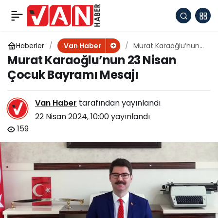
Ağrı Belediyesine
+
-
0
Paylaş
Van’dan vidanjör
Haberler
Murat Karaoğlu’nun
Van Haber
23 Nisan Çocuk
Murat Karaoğlu’nun 23 Nisan
Bayramı Mesajı
desteği
Çocuk Bayramı Mesajı
Van Haber
tarafından yayınlandı
22 Nisan 2024, 10:00
yayınlandı
159