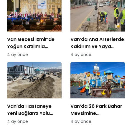
Van Gecesi İzmir’de
Van’da Ana Arterlerde
Yoğun Katılımla
Kaldırım ve Yaya
Düzenlendi
Yolları Yenileniyor
4 ay önce
4 ay önce
Van’da Hastaneye
Van’da 26 Park Bahar
Yeni Bağlantı Yolu
Mevsimine
Yapılıyor
Hazırlanıyor
4 ay önce
4 ay önce