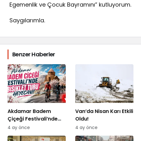
Egemenlik ve Çocuk Bayramını” kutluyorum.
Saygılarımla.
Benzer Haberler
Akdamar Badem
Van’da Nisan Karı Etkili
Çiçeği Festivali’nde
Oldu!
Bisiklet Turu Heyecanı
4 ay önce
4 ay önce