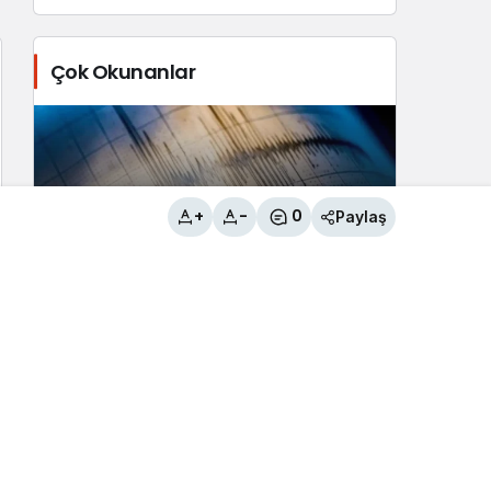
Çok Okunanlar
+
-
0
Paylaş
Tuşba İlçesi’nde 3.8 büyüklüğünde
deprem
2
Çaldıran Belediyesinden örnek