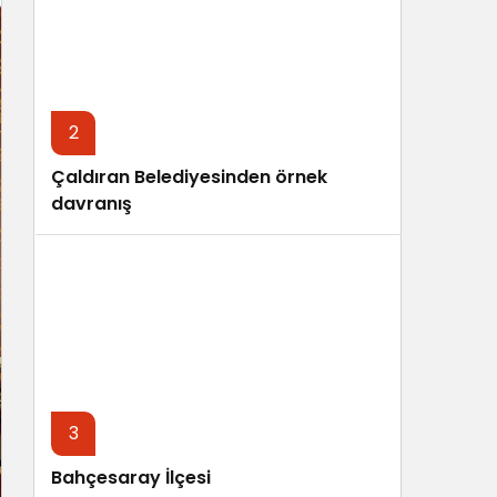
Sistem Modu
Sistem modunu seçin.
2
Çaldıran Belediyesinden örnek
davranış
3
Bahçesaray İlçesi