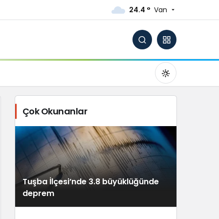
24.4 °
Van
Çok Okunanlar
Gündüz Modu
Gündüz modunu seçin.
Tuşba İlçesi’nde 3.8 büyüklüğünde
Gece Modu
deprem
Gece modunu seçin.