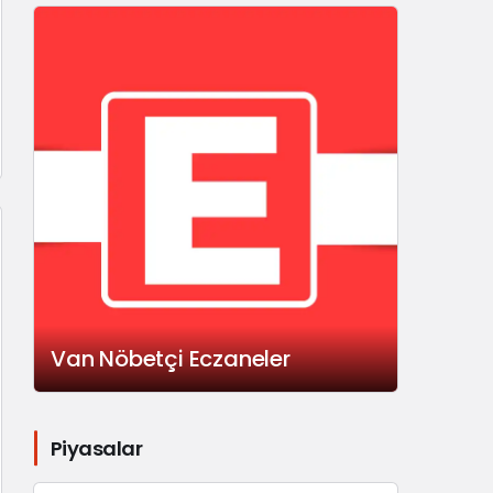
Van Nöbetçi Eczaneler
Piyasalar