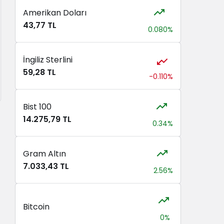
Amerikan Doları
43,77 TL
0.080%
İngiliz Sterlini
59,28 TL
-0.110%
Bist 100
14.275,79 TL
0.34%
Gram Altın
7.033,43 TL
2.56%
Bitcoin
0%