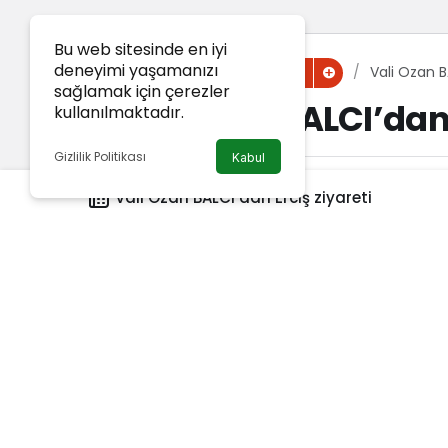
Bu web sitesinde en iyi
deneyimi yaşamanızı
Haberler
Vali Ozan B
Van Haber
sağlamak için çerezler
Vali Ozan BALCI’dan 
kullanılmaktadır.
Gizlilik Politikası
Kabul
Van Haber
tarafından yayınlandı
Vali Ozan BALCI’dan Erciş ziyareti
4 Aralık 2023, 10:00
yayınlandı