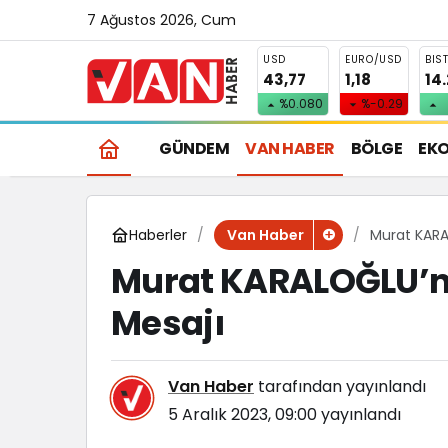
7 Ağustos 2026, Cum
USD
EURO/USD
BIS
43,77
1,18
14
%0.080
%-0.29
GÜNDEM
VAN HABER
BÖLGE
EK
Haberler
Murat KARA
Van Haber
Murat KARALOĞLU’n
Mesajı
Van Haber
tarafından yayınlandı
5 Aralık 2023, 09:00
yayınlandı