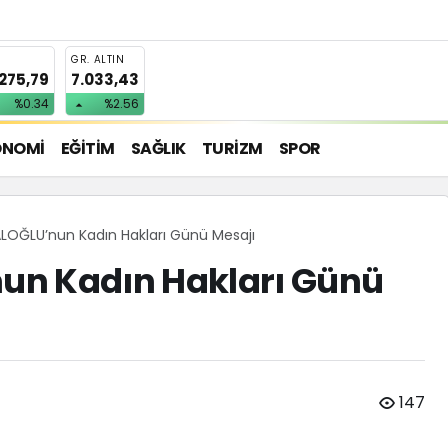
T
GR. ALTIN
.275,79
7.033,43
%0.34
%2.56
ONOMİ
EĞİTİM
SAĞLIK
TURİZM
SPOR
LOĞLU’nun Kadın Hakları Günü Mesajı
un Kadın Hakları Günü
147