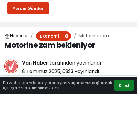
Yorum Gönder
Haberler
Motorine zam
Ekonomi
bekleniyor
Motorine zam bekleniyor
Van Haber
tarafından yayınlandı
8 Temmuz 2025, 09:13
yayınlandı
175
Bu web sitesinde en iyi deneyimi yaşamanızı sağlamak
Kabul
için çerezler kullanılmaktadır.
Eczaneler
Trafik
Hava Durumu
Anasayfa