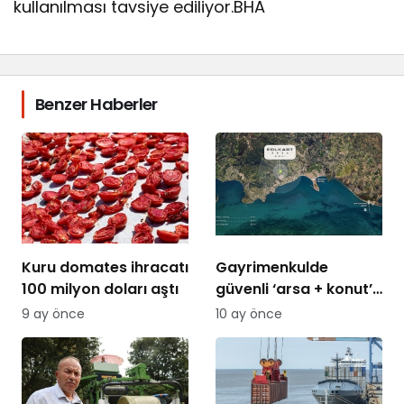
kullanılması tavsiye ediliyor.BHA
Benzer Haberler
Kuru domates ihracatı
Gayrimenkulde
100 milyon doları aştı
güvenli ‘arsa + konut’
modelleri gündemde
9 ay önce
10 ay önce