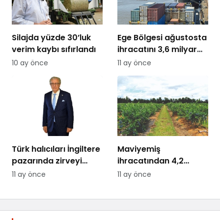
Silajda yüzde 30’luk
Ege Bölgesi ağustosta
verim kaybı sıfırlandı
ihracatını 3,6 milyar
dolara taşıdı
10 ay önce
11 ay önce
Türk halıcıları İngiltere
Maviyemiş
pazarında zirveyi
ihracatından 4,2
hedefliyor
milyon dolarlık kazanç
11 ay önce
11 ay önce