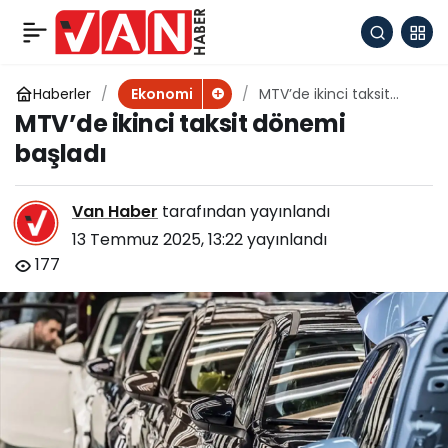
Motorine zam
+
-
0
Paylaş
bekleniyor
Haberler
MTV’de ikinci taksit
Ekonomi
dönemi başladı
MTV’de ikinci taksit dönemi
başladı
Van Haber
tarafından yayınlandı
13 Temmuz 2025, 13:22
yayınlandı
177