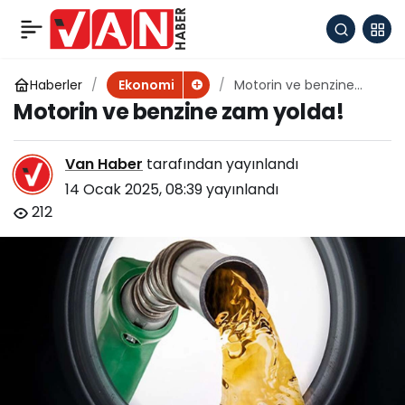
İşverenlerin yüzde 43’ü
+
-
0
Paylaş
‘asgari’nin üzerinde
Haberler
Motorin ve benzine
Ekonomi
zam yolda!
Motorin ve benzine zam yolda!
zam yapacak
Van Haber
tarafından yayınlandı
14 Ocak 2025, 08:39
yayınlandı
212