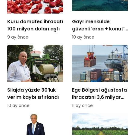
Kuru domates ihracatı
Gayrimenkulde
100 milyon doları aştı
güvenli ‘arsa + konut’
modelleri gündemde
9 ay önce
10 ay önce
Silajda yüzde 30’luk
Ege Bölgesi ağustosta
verim kaybı sıfırlandı
ihracatını 3,6 milyar
dolara taşıdı
10 ay önce
11 ay önce