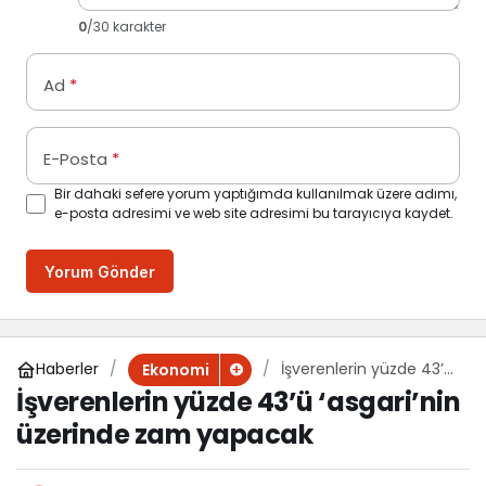
0
/30 karakter
Ad
*
E-Posta
*
Bir dahaki sefere yorum yaptığımda kullanılmak üzere adımı,
e-posta adresimi ve web site adresimi bu tarayıcıya kaydet.
Yorum Gönder
Haberler
İşverenlerin yüzde 43’ü
Ekonomi
‘asgari’nin üzerinde
İşverenlerin yüzde 43’ü ‘asgari’nin
zam yapacak
üzerinde zam yapacak