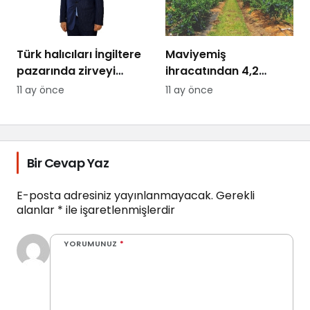
Türk halıcıları İngiltere
Maviyemiş
pazarında zirveyi
ihracatından 4,2
hedefliyor
milyon dolarlık kazanç
11 ay önce
11 ay önce
Bir Cevap Yaz
E-posta adresiniz yayınlanmayacak.
Gerekli
alanlar
*
ile işaretlenmişlerdir
YORUMUNUZ
*