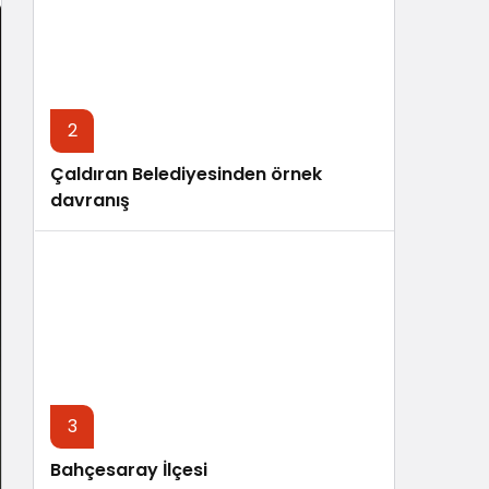
Sistem Modu
Sistem modunu seçin.
2
Çaldıran Belediyesinden örnek
davranış
3
Bahçesaray İlçesi