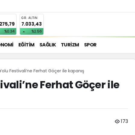
T
GR. ALTIN
.275,79
7.033,43
%0.34
%2.56
ONOMİ
EĞİTİM
SAĞLIK
TURİZM
SPOR
Yolu Festivali’ne Ferhat Göçer ile kapanış
ivali’ne Ferhat Göçer ile
173