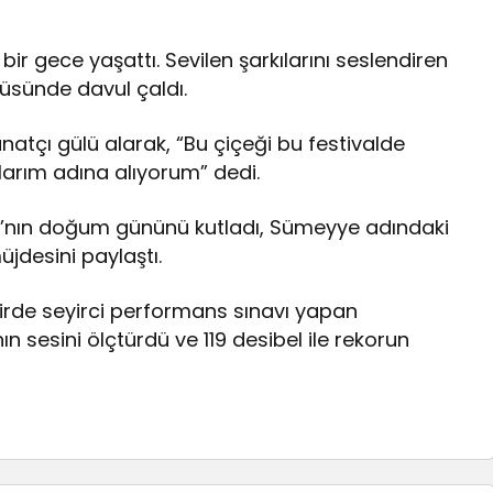
r gece yaşattı. Sevilen şarkılarını seslendiren
küsünde davul çaldı.
anatçı gülü alarak, “Bu çiçeği bu festivalde
arım adına alıyorum” dedi.
na’nın doğum gününü kutladı, Sümeyye adındaki
müjdesini paylaştı.
hirde seyirci performans sınavı yapan
ın sesini ölçtürdü ve 119 desibel ile rekorun