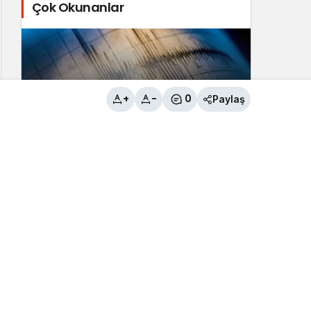
Çok Okunanlar
+
-
0
Paylaş
Tuşba İlçesi’nde 3.8 büyüklüğünde
deprem
2
Çaldıran Belediyesinden örnek
davranış