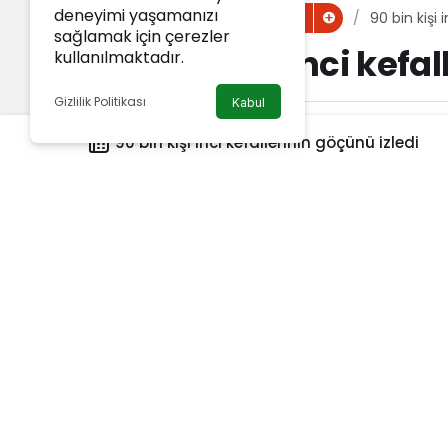
deneyimi yaşamanızı
Haberler
90 bin kişi 
Van Haber
sağlamak için çerezler
90 bin kişi inci kefa
kullanılmaktadır.
Gizlilik Politikası
Kabul
Van Haber
tarafından yayınlandı
90 bin kişi inci kefallerinin göçünü izledi
8 Haziran 2024, 10:00
yayınlandı