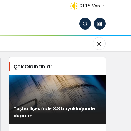
21.1 °
Van
Çok Okunanlar
Gündüz Modu
Gündüz modunu seçin.
Tuşba İlçesi’nde 3.8 büyüklüğünde
Gece Modu
deprem
Gece modunu seçin.