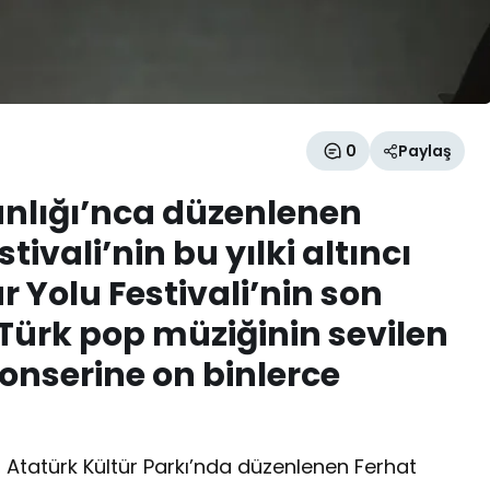
0
Paylaş
anlığı’nca düzenlenen
tivali’nin bu yılki altıncı
 Yolu Festivali’nin son
ürk pop müziğinin sevilen
konserine on binlerce
i, Atatürk Kültür Parkı’nda düzenlenen Ferhat