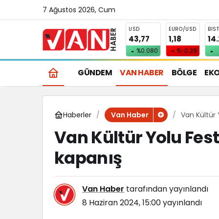
7 Ağustos 2026, Cum
USD
EURO/USD
BIS
43,77
1,18
14
%0.080
%-0.29
GÜNDEM
VAN HABER
BÖLGE
EK
Haberler
Van Kültür 
Van Haber
Van Kültür Yolu Fest
kapanış
Van Haber
tarafından yayınlandı
8 Haziran 2024, 15:00
yayınlandı