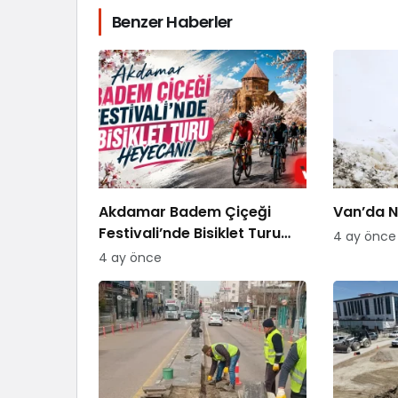
Benzer Haberler
Akdamar Badem Çiçeği
Van’da Ni
Festivali’nde Bisiklet Turu
4 ay önce
Heyecanı
4 ay önce