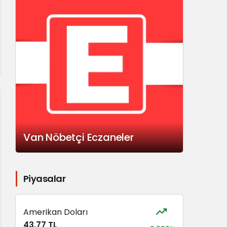
Van Nöbetçi Eczaneler
Piyasalar
Amerikan Doları
43,77 TL