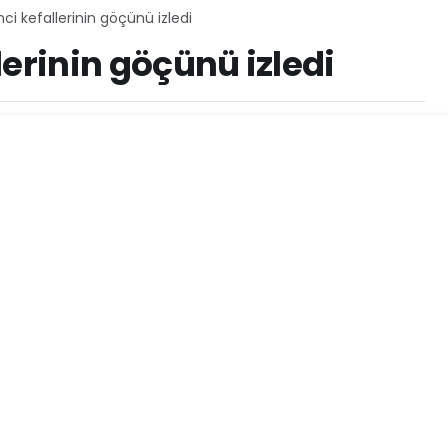
inci kefallerinin göçünü izledi
llerinin göçünü izledi
173