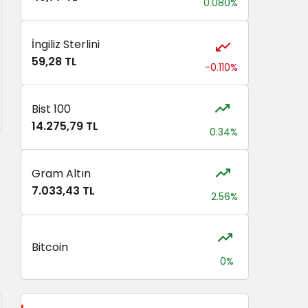
0.080%
İngiliz Sterlini
59,28 TL
-0.110%
Bist 100
14.275,79 TL
0.34%
Gram Altın
7.033,43 TL
2.56%
Bitcoin
0%