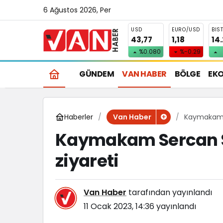
6 Ağustos 2026, Per
USD
EURO/USD
BIS
43,77
1,18
14
%0.080
%-0.29
GÜNDEM
VAN HABER
BÖLGE
EK
Haberler
Kaymakam S
Van Haber
Kaymakam Sercan S
ziyareti
Van Haber
tarafından yayınlandı
11 Ocak 2023, 14:36
yayınlandı