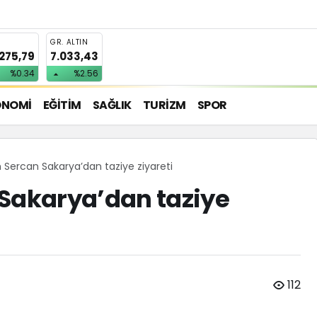
T
GR. ALTIN
.275,79
7.033,43
%0.34
%2.56
ONOMİ
EĞİTİM
SAĞLIK
TURİZM
SPOR
ercan Sakarya’dan taziye ziyareti
akarya’dan taziye
112