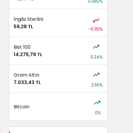
0.080%
İngiliz Sterlini
59,28 TL
-0.110%
Bist 100
14.275,79 TL
0.34%
Gram Altın
7.033,43 TL
2.56%
Bitcoin
0%