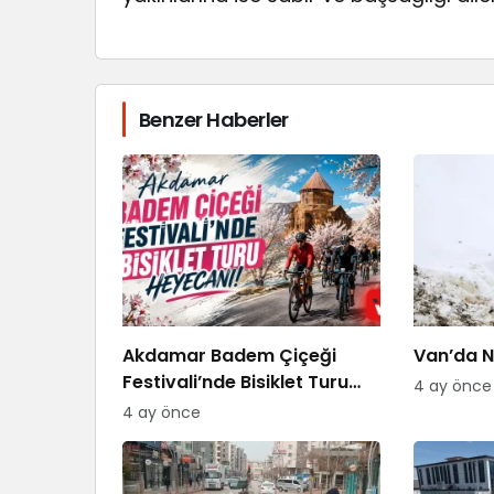
Benzer Haberler
Akdamar Badem Çiçeği
Van’da Ni
Festivali’nde Bisiklet Turu
4 ay önce
Heyecanı
4 ay önce