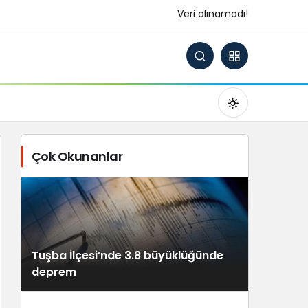
Veri alınamadı!
Çok Okunanlar
Gündüz Modu
Gündüz modunu seçin.
Tuşba İlçesi’nde 3.8 büyüklüğünde
Gece Modu
deprem
Gece modunu seçin.