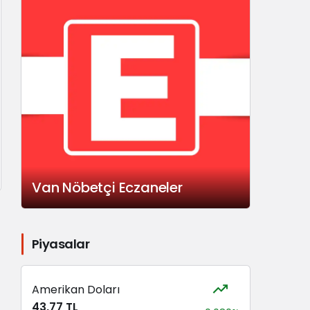
Van Nöbetçi Eczaneler
Piyasalar
Amerikan Doları
43,77 TL