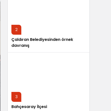
Sistem Modu
Sistem modunu seçin.
2
Çaldıran Belediyesinden örnek
davranış
3
Bahçesaray İlçesi