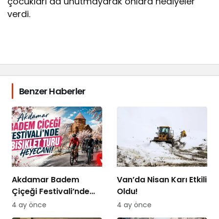
çocukları da unutmayarak onlara hediyeler
verdi.
Benzer Haberler
Akdamar Badem
Van’da Nisan Karı Etkili
Çiçeği Festivali’nde
Oldu!
Bisiklet Turu Heyecanı
4 ay önce
4 ay önce