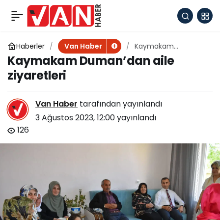
Kaymakam
+
-
0
Paylaş
Sakarya’dan Kuran
Haberler
Kaymakam
Van Haber
Duman’dan aile
Kaymakam Duman’dan aile
ziyaretleri
Kurslarına Ziyaret
ziyaretleri
Van Haber
tarafından yayınlandı
3 Ağustos 2023, 12:00
yayınlandı
126