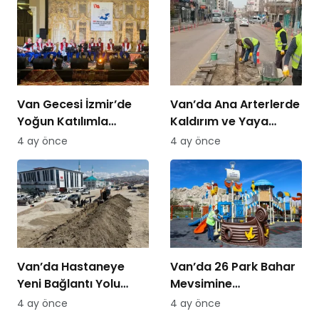
Van Gecesi İzmir’de
Van’da Ana Arterlerde
Yoğun Katılımla
Kaldırım ve Yaya
Düzenlendi
Yolları Yenileniyor
4 ay önce
4 ay önce
Van’da Hastaneye
Van’da 26 Park Bahar
Yeni Bağlantı Yolu
Mevsimine
Yapılıyor
Hazırlanıyor
4 ay önce
4 ay önce