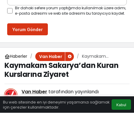
Bir dahaki sefere yorum yaptığımda kullanılmak üzere adımı,
e-posta adresimi ve web site adresimi bu tarayıcıya kaydet.
Yorum Gönder
Haberler
Kaymakam
Van Haber
Sakarya’dan Kuran
Kaymakam Sakarya’dan Kuran
Kurslarına Ziyaret
Kurslarına Ziyaret
Van Haber
tarafından yayınlandı
29 Temmuz 2023, 17:00
yayınlandı
Bu web sitesinde en iyi deneyimi yaşamanızı sağlamak
Kabul
117
için çerezler kullanılmaktadır.
Eczaneler
Trafik
Hava Durumu
Anasayfa