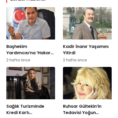
Başhekim
Kadir İnanır Yaşamını
Yardımcısı’na ‘Hakaret
Yitirdi
Davası’ Açan
2 hafta önce
2 hafta önce
Hemşireye Sürgün!
Sağlık Turizminde
Ruhsar Gültekin’in
Kredi Kartı
Tedavisi Yoğun