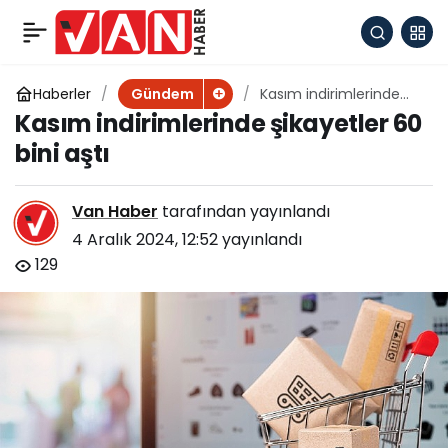
Pençe-Kilit’te 4 terörist
+
-
0
Paylaş
etkisiz!
Haberler
Kasım indirimlerinde
Gündem
şikayetler 60 bini aştı
Kasım indirimlerinde şikayetler 60
bini aştı
Van Haber
tarafından yayınlandı
4 Aralık 2024, 12:52
yayınlandı
129