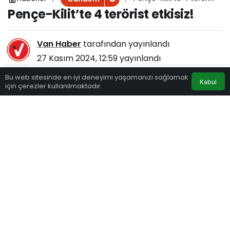
etkisiz!
Pençe-Kilit’te 4 terörist etkisiz!
Van Haber
tarafından yayınlandı
27 Kasım 2024, 12:59
yayınlandı
161
Bu web sitesinde en iyi deneyimi yaşamanızı sağlamak
Kabul
için çerezler kullanılmaktadır.
Eczaneler
Trafik
Hava Durumu
Anasayfa