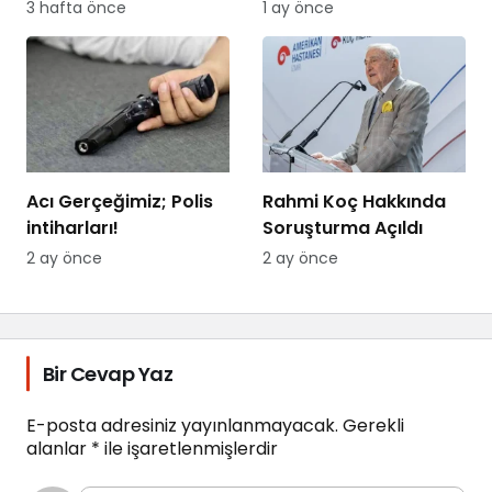
Dolandırıcılığına
Bakımda Sürüyor
3 hafta önce
1 ay önce
Dikkat!
Acı Gerçeğimiz; Polis
Rahmi Koç Hakkında
intiharları!
Soruşturma Açıldı
2 ay önce
2 ay önce
Bir Cevap Yaz
E-posta adresiniz yayınlanmayacak.
Gerekli
alanlar
*
ile işaretlenmişlerdir