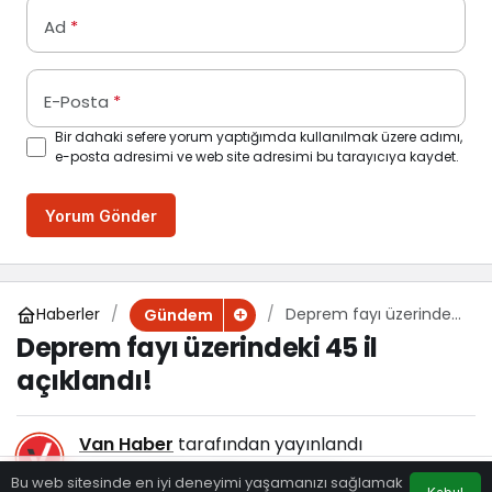
Ad
*
E-Posta
*
Bir dahaki sefere yorum yaptığımda kullanılmak üzere adımı,
e-posta adresimi ve web site adresimi bu tarayıcıya kaydet.
Yorum Gönder
Haberler
Deprem fayı üzerindeki
Gündem
45 il açıklandı!
Deprem fayı üzerindeki 45 il
açıklandı!
Van Haber
tarafından yayınlandı
4 Şubat 2025, 23:58
yayınlandı
Bu web sitesinde en iyi deneyimi yaşamanızı sağlamak