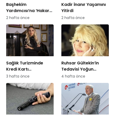
Başhekim
Kadir İnanır Yaşamını
Yardımcısı’na ‘Hakaret
Yitirdi
Davası’ Açan
2 hafta önce
2 hafta önce
Hemşireye Sürgün!
Sağlık Turizminde
Ruhsar Gültekin’in
Kredi Kartı
Tedavisi Yoğun
Dolandırıcılığına
Bakımda Sürüyor
3 hafta önce
4 hafta önce
Dikkat!