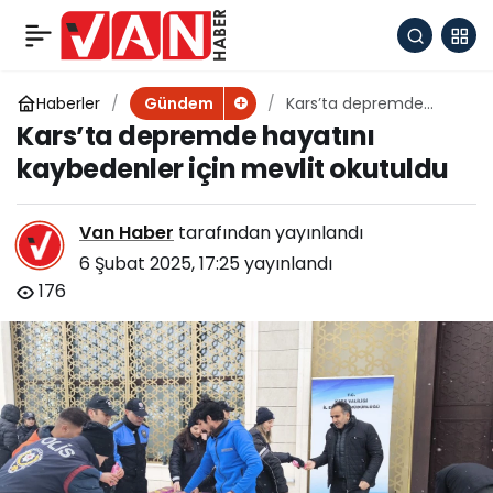
Deprem fayı üzerindeki
+
-
0
Paylaş
45 il açıklandı!
Haberler
Kars’ta depremde
Gündem
hayatını kaybedenler
Kars’ta depremde hayatını
için mevlit okutuldu
kaybedenler için mevlit okutuldu
Van Haber
tarafından yayınlandı
6 Şubat 2025, 17:25
yayınlandı
176