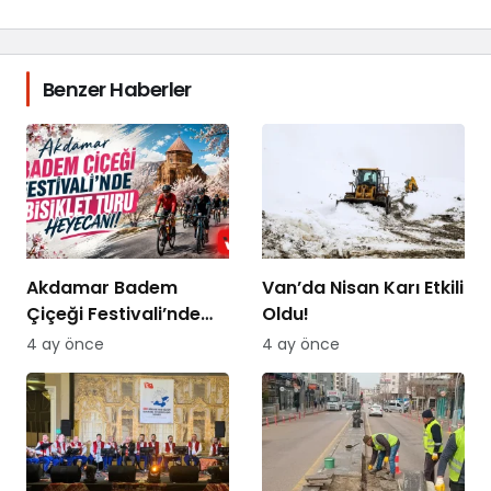
Benzer Haberler
Akdamar Badem
Van’da Nisan Karı Etkili
Çiçeği Festivali’nde
Oldu!
Bisiklet Turu Heyecanı
4 ay önce
4 ay önce