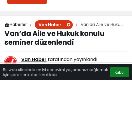
Haberler
Van’da Aile ve Hukuk
Van Haber
konulu seminer
Van’da Aile ve Hukuk konulu
düzenlendi
seminer düzenlendi
Van Haber
tarafından yayınlandı
28 Temmuz 2025, 12:15
yayınlandı
Bu web sitesinde en iyi deneyimi yaşamanızı sağlamak
Kabul
150
için çerezler kullanılmaktadır.
Eczaneler
Trafik
Hava Durumu
Anasayfa