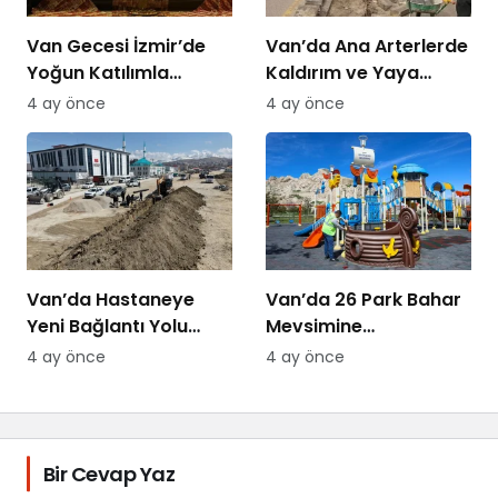
Van Gecesi İzmir’de
Van’da Ana Arterlerde
Yoğun Katılımla
Kaldırım ve Yaya
Düzenlendi
Yolları Yenileniyor
4 ay önce
4 ay önce
Van’da Hastaneye
Van’da 26 Park Bahar
Yeni Bağlantı Yolu
Mevsimine
Yapılıyor
Hazırlanıyor
4 ay önce
4 ay önce
Bir Cevap Yaz