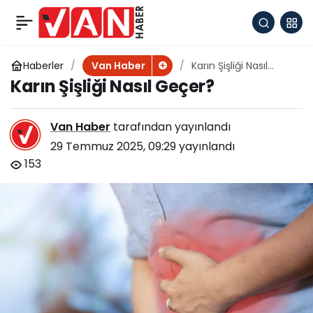
Van’da Aile ve Hukuk
+
-
0
Paylaş
konulu seminer
Haberler
Karın Şişliği Nasıl
Van Haber
Geçer?
Karın Şişliği Nasıl Geçer?
düzenlendi
Van Haber
tarafından yayınlandı
29 Temmuz 2025, 09:29
yayınlandı
153