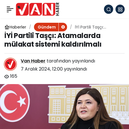
İYİ Partili Taşçı:
+
-
0
Atamalarda mülakat
Haberler
İYİ Partili Taşçı:
Gündem
Atamalarda mülakat
İYİ Partili Taşçı: Atamalarda
sistemi kaldırılmalı
sistemi kaldırılmalı
mülakat sistemi kaldırılmalı
Van Haber
tarafından yayınlandı
7 Aralık 2024, 12:00
yayınlandı
165