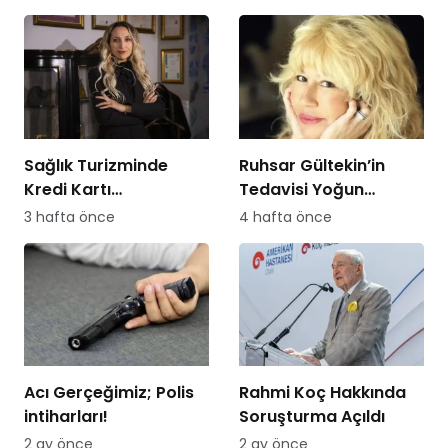
Hemşireye Sürgün!
Sağlık Turizminde
Ruhsar Gültekin’in
Kredi Kartı
Tedavisi Yoğun
Dolandırıcılığına
Bakımda Sürüyor
3 hafta önce
4 hafta önce
Dikkat!
Acı Gerçeğimiz; Polis
Rahmi Koç Hakkında
intiharları!
Soruşturma Açıldı
2 ay önce
2 ay önce