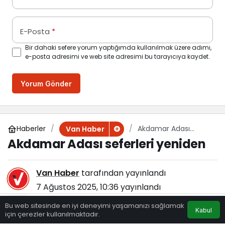
E-Posta
*
Bir dahaki sefere yorum yaptığımda kullanılmak üzere adımı,
e-posta adresimi ve web site adresimi bu tarayıcıya kaydet.
Yorum Gönder
Haberler
Akdamar Adası
Van Haber
seferleri yeniden
Akdamar Adası seferleri yeniden
Van Haber
tarafından yayınlandı
7 Ağustos 2025, 10:36
yayınlandı
115
Bu web sitesinde en iyi deneyimi yaşamanızı sağlamak
Kabul
için çerezler kullanılmaktadır.
Eczaneler
Trafik
Hava Durumu
Anasayfa