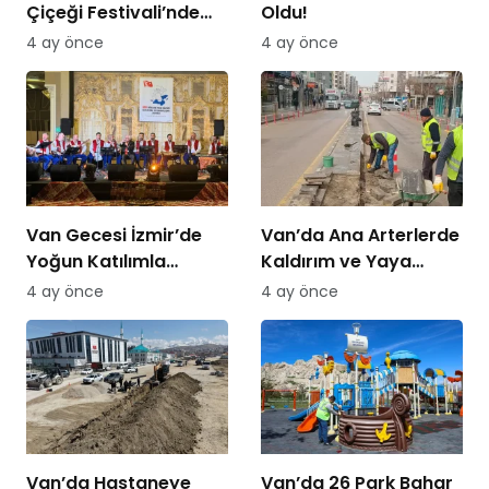
Çiçeği Festivali’nde
Oldu!
Bisiklet Turu Heyecanı
4 ay önce
4 ay önce
Van Gecesi İzmir’de
Van’da Ana Arterlerde
Yoğun Katılımla
Kaldırım ve Yaya
Düzenlendi
Yolları Yenileniyor
4 ay önce
4 ay önce
Van’da Hastaneye
Van’da 26 Park Bahar