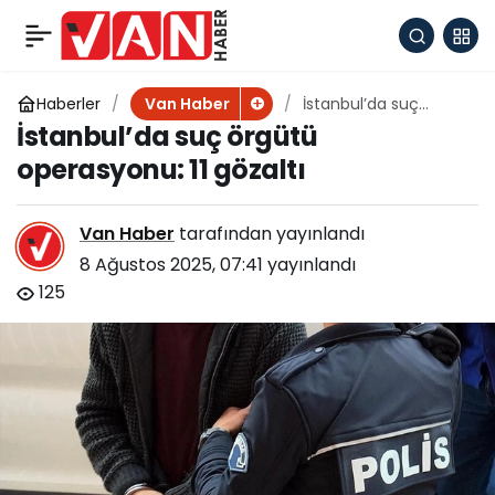
Akdamar Adası
+
-
0
Paylaş
seferleri yeniden
Haberler
İstanbul’da suç
Van Haber
örgütü operasyonu: 11
İstanbul’da suç örgütü
gözaltı
operasyonu: 11 gözaltı
Van Haber
tarafından yayınlandı
8 Ağustos 2025, 07:41
yayınlandı
125