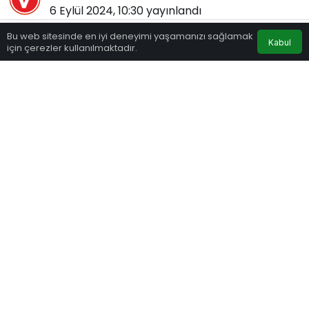
6 Eylül 2024, 10:30
yayınlandı
201
Bu web sitesinde en iyi deneyimi yaşamanızı sağlamak
Kabul
için çerezler kullanılmaktadır.
Eczaneler
Trafik
Hava Durumu
Anasayfa