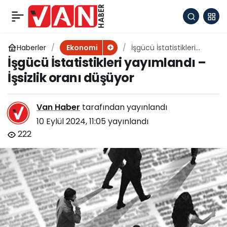
Benzine indirim geliyor
+
-
0
Paylaş
Haberler
İşgücü İstatistikleri
Ekonomi
yayımlandı – İşsizlik
İşgücü İstatistikleri yayımlandı –
oranı düşüyor
İşsizlik oranı düşüyor
Van Haber
tarafından yayınlandı
10 Eylül 2024, 11:05
yayınlandı
222