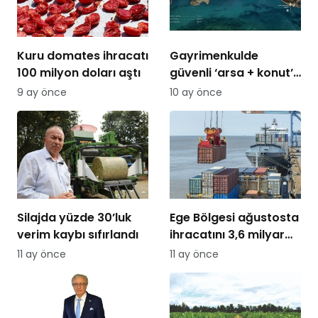
Kuru domates ihracatı
Gayrimenkulde
100 milyon doları aştı
güvenli ‘arsa + konut’
modelleri gündemde
9 ay önce
10 ay önce
Silajda yüzde 30’luk
Ege Bölgesi ağustosta
verim kaybı sıfırlandı
ihracatını 3,6 milyar
dolara taşıdı
11 ay önce
11 ay önce