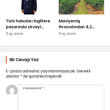
Türk halıcıları İngiltere
Maviyemiş
pazarında zirveyi
ihracatından 4,2
hedefliyor
milyon dolarlık kazanç
11 ay önce
11 ay önce
Bir Cevap Yaz
E-posta adresiniz yayınlanmayacak.
Gerekli
alanlar
*
ile işaretlenmişlerdir
YORUMUNUZ
*