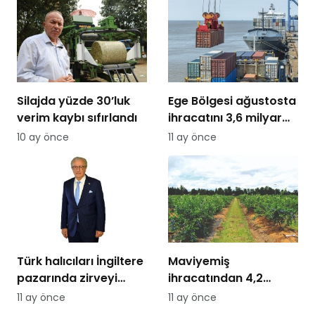
Silajda yüzde 30’luk
Ege Bölgesi ağustosta
verim kaybı sıfırlandı
ihracatını 3,6 milyar
dolara taşıdı
10 ay önce
11 ay önce
Türk halıcıları İngiltere
Maviyemiş
pazarında zirveyi
ihracatından 4,2
hedefliyor
milyon dolarlık kazanç
11 ay önce
11 ay önce