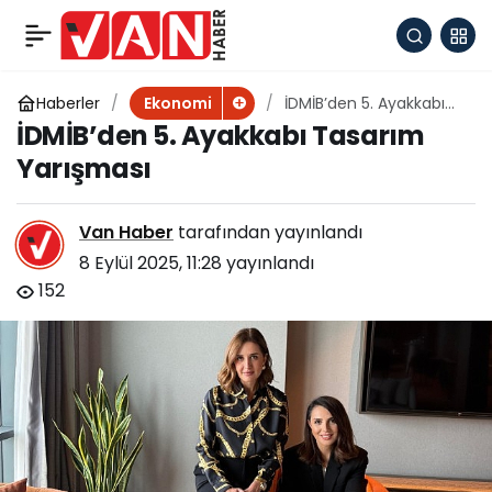
Kuru incir ihracatı 350
+
-
0
Paylaş
milyon doları aştı
Haberler
İDMİB’den 5. Ayakkabı
Ekonomi
Tasarım Yarışması
İDMİB’den 5. Ayakkabı Tasarım
Yarışması
Van Haber
tarafından yayınlandı
8 Eylül 2025, 11:28
yayınlandı
152