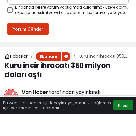
Bir dahaki sefere yorum yaptığımda kullanılmak üzere adımı,
e-posta adresimi ve web site adresimi bu tarayıcıya kaydet.
Yorum Gönder
Haberler
Kuru incir ihracatı 350
Ekonomi
milyon doları aştı
Kuru incir ihracatı 350 milyon
doları aştı
Van Haber
tarafından yayınlandı
5 Eylül 2025, 12:11
yayınlandı
Bu web sitesinde en iyi deneyimi yaşamanızı sağlamak
Kabul
140
için çerezler kullanılmaktadır.
Eczaneler
Trafik
Hava Durumu
Anasayfa