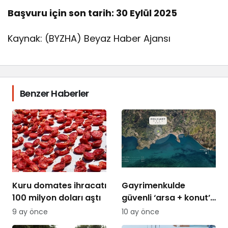
Başvuru için son tarih: 30 Eylül 2025
Kaynak: (BYZHA) Beyaz Haber Ajansı
Benzer Haberler
Kuru domates ihracatı
Gayrimenkulde
100 milyon doları aştı
güvenli ‘arsa + konut’
modelleri gündemde
9 ay önce
10 ay önce