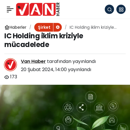
PTT Nedir ? Geçmişten
+
-
0
Paylaş
Bu Güne
Haberler
IC Holding iklim kriziyle
Şirket
mücadelede
IC Holding iklim kriziyle
mücadelede
Van Haber
tarafından yayınlandı
20 Şubat 2024, 14:00
yayınlandı
173