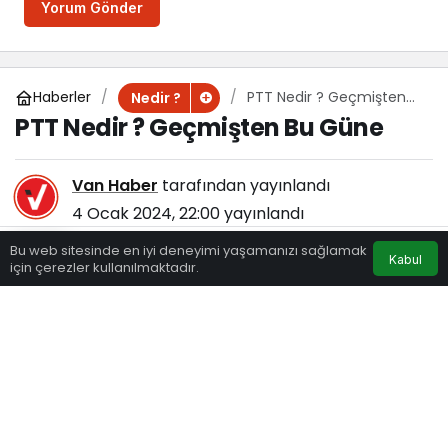
Yorum Gönder
Haberler
PTT Nedir ? Geçmişten
Nedir ?
Bu Güne
PTT Nedir ? Geçmişten Bu Güne
Van Haber
tarafından yayınlandı
4 Ocak 2024, 22:00
yayınlandı
379
Bu web sitesinde en iyi deneyimi yaşamanızı sağlamak
Kabul
için çerezler kullanılmaktadır.
Eczaneler
Trafik
Hava Durumu
Anasayfa