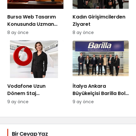
Bursa Web Tasarım
Kadın Girişimcilerden
Konusunda Uzman
Ziyaret
Firma DAIO İnteraktif
8 ay önce
8 ay önce
Hizmetler
Vodafone Uzun
İtalya Ankara
Dönem Staj
Büyükelçisi Barilla Bolu
Programına
Fabrikasında Ziyaret
9 ay önce
9 ay önce
Başvurular Devam
Etti
Ediyor
Bir Cevap Yaz