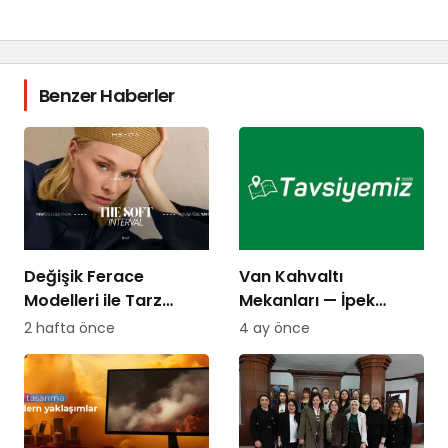
Benzer Haberler
Değişik Ferace
Van Kahvaltı
Modelleri ile Tarz
Mekanları — İpek
Yaratın
Yolu’nun Kalbinde,
2 hafta önce
4 ay önce
Dünyaca Ünlü Bir
Lezzet Mirası