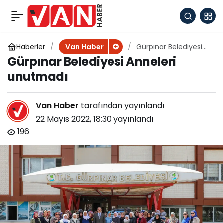
Yeni Van Valisi Dr.
+
-
0
Paylaş
Ozan Balcı’dan esnaf
Haberler
Gürpınar Belediyesi
Van Haber
Anneleri unutmadı
Gürpınar Belediyesi Anneleri
ziyareti
unutmadı
Van Haber
tarafından yayınlandı
22 Mayıs 2022, 18:30
yayınlandı
196