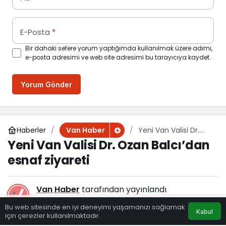
E-Posta
*
Bir dahaki sefere yorum yaptığımda kullanılmak üzere adımı,
e-posta adresimi ve web site adresimi bu tarayıcıya kaydet.
Yorum Gönder
Haberler
Yeni Van Valisi Dr.
Van Haber
Ozan Balcı’dan esnaf
Yeni Van Valisi Dr. Ozan Balcı’dan
ziyareti
esnaf ziyareti
Van Haber
tarafından yayınlandı
21 Mayıs 2022, 16:00
yayınlandı
Bu web sitesinde en iyi deneyimi yaşamanızı sağlamak
Kabul
125
için çerezler kullanılmaktadır.
Eczaneler
Trafik
Hava Durumu
Anasayfa