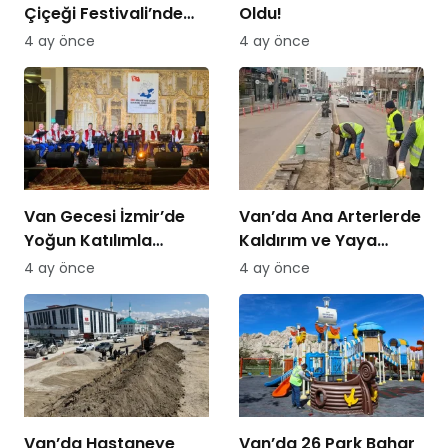
Çiçeği Festivali’nde
Oldu!
Bisiklet Turu Heyecanı
4 ay önce
4 ay önce
Van Gecesi İzmir’de
Van’da Ana Arterlerde
Yoğun Katılımla
Kaldırım ve Yaya
Düzenlendi
Yolları Yenileniyor
4 ay önce
4 ay önce
Van’da Hastaneye
Van’da 26 Park Bahar