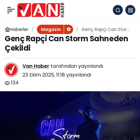
Zerrin Özer ve
+
-
0
Paylaş
Eypio’dan Güçlü İş
Haberler
Genç Rapçi Can Storm
Magazin
Sahneden Çekildi
Genç Rapçi Can Storm Sahneden
Birliği: İtirazım Var
Çekildi
Van Haber
tarafından yayınlandı
23 Ekim 2025, 11:18
yayınlandı
134