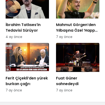
İbrahim Tatlıses’in
Mahmut Görgen’den
Tedavisi Sürüyor
Yılbaşına Özel ‘Happy
New Year 2026’ Seti
4 ay önce
7 ay önce
PowerApp’te Yayında
Ferit Çiçekli’den yürek
Fuat Güner
burkan çağrı
sahnedeydi
7 ay önce
7 ay önce