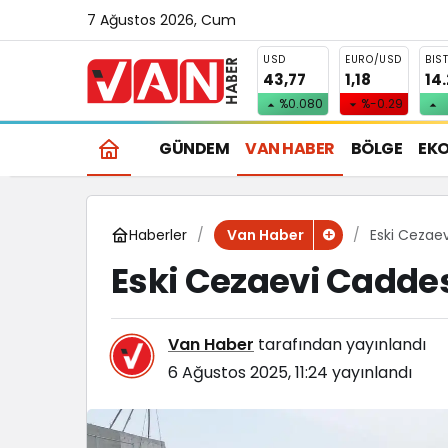
7 Ağustos 2026, Cum
USD
EURO/USD
BIS
43,77
1,18
14
%0.080
%-0.29
GÜNDEM
VAN HABER
BÖLGE
EK
Haberler
Eski Cezaev
Van Haber
Eski Cezaevi Caddes
Van Haber
tarafından yayınlandı
6 Ağustos 2025, 11:24
yayınlandı