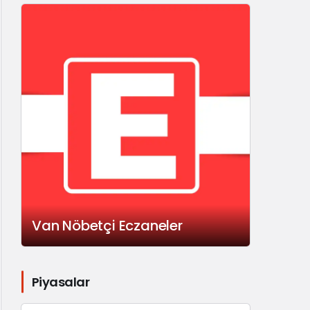
Van Nöbetçi Eczaneler
Piyasalar