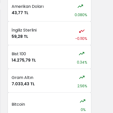
Amerikan Doları
43,77 TL
0.080%
İngiliz Sterlini
59,28 TL
-0.110%
Bist 100
14.275,79 TL
0.34%
Gram Altın
7.033,43 TL
2.56%
Bitcoin
0%