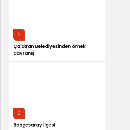
Sistem Modu
Sistem modunu seçin.
2
Çaldıran Belediyesinden örnek
davranış
3
Bahçesaray İlçesi