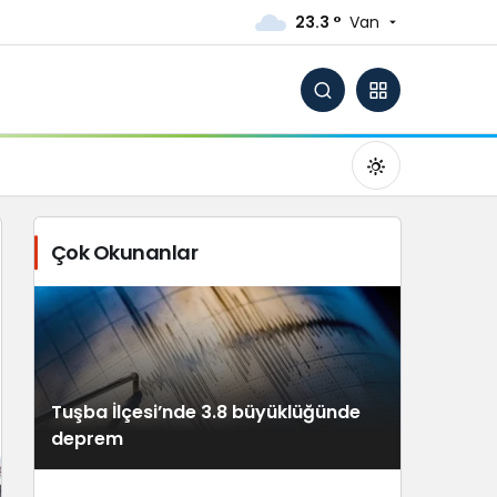
23.3 °
Van
Çok Okunanlar
Gündüz Modu
Gündüz modunu seçin.
Tuşba İlçesi’nde 3.8 büyüklüğünde
Gece Modu
deprem
Gece modunu seçin.