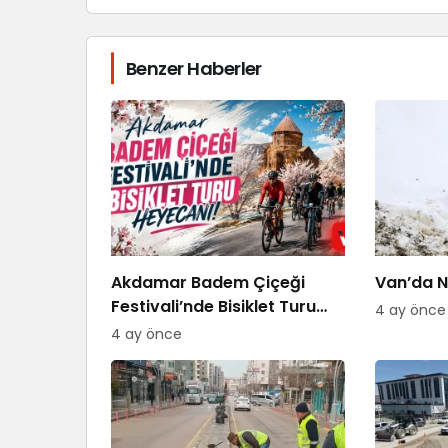
Benzer Haberler
Akdamar Badem Çiçeği
Van’da Ni
Festivali’nde Bisiklet Turu
4 ay önce
Heyecanı
4 ay önce