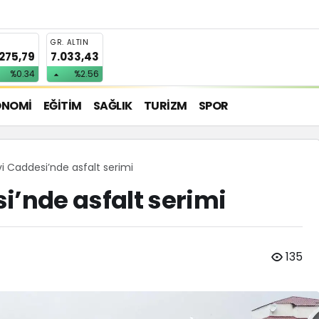
T
GR. ALTIN
.275,79
7.033,43
%0.34
%2.56
ONOMİ
EĞİTİM
SAĞLIK
TURİZM
SPOR
i Caddesi’nde asfalt serimi
i’nde asfalt serimi
135