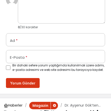
0
/30 karakter
Ad
*
E-Posta
*
Bir dahaki sefere yorum yaptığımda kullanılmak üzere adımı,
e-posta adresimi ve web site adresimi bu tarayıcıya kaydet.
Yorum Gönder
Haberler
Dr. Ayşenur Gök’ten
Magazin
duygusal bir çıkış daha