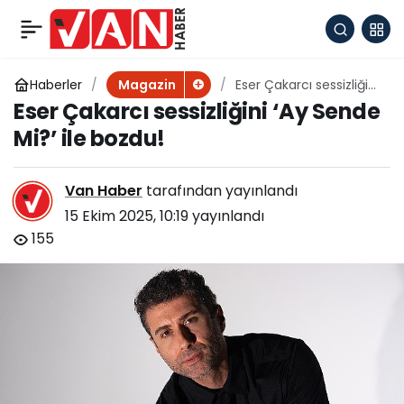
Dr. Ayşenur Gök’ten
+
-
0
Paylaş
duygusal bir çıkış
Haberler
Eser Çakarcı sessizliğini
Magazin
‘Ay Sende Mi?’ ile
Eser Çakarcı sessizliğini ‘Ay Sende
bozdu!
daha
Mi?’ ile bozdu!
Van Haber
tarafından yayınlandı
15 Ekim 2025, 10:19
yayınlandı
155