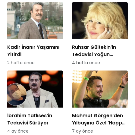
Kadir İnanır Yaşamını
Ruhsar Gültekin’in
Yitirdi
Tedavisi Yoğun
Bakımda Sürüyor
2 hafta önce
4 hafta önce
İbrahim Tatlıses’in
Mahmut Görgen’den
Tedavisi Sürüyor
Yılbaşına Özel ‘Happy
New Year 2026’ Seti
4 ay önce
7 ay önce