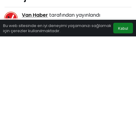
Van Haber
tarafından yayınlandı
5 Nisan 2024, 10:00
yayınlandı
Bu web sitesinde en iyi deneyimi yaşamanızı sağlamak
Kabul
132
için çerezler kullanılmaktadır.
Eczaneler
Trafik
Hava Durumu
Anasayfa