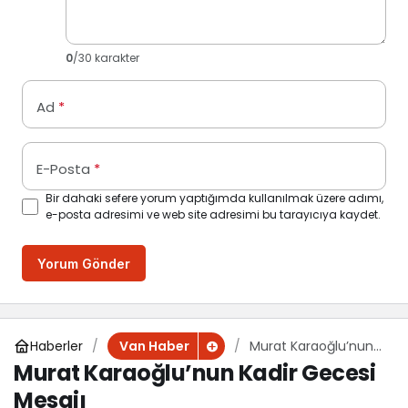
0
/30 karakter
Ad
*
E-Posta
*
Bir dahaki sefere yorum yaptığımda kullanılmak üzere adımı,
e-posta adresimi ve web site adresimi bu tarayıcıya kaydet.
Yorum Gönder
Haberler
Murat Karaoğlu’nun
Van Haber
Kadir Gecesi Mesajı
Murat Karaoğlu’nun Kadir Gecesi
Mesajı