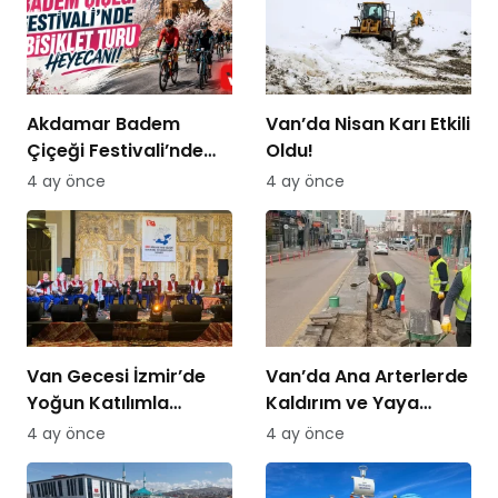
Akdamar Badem
Van’da Nisan Karı Etkili
Çiçeği Festivali’nde
Oldu!
Bisiklet Turu Heyecanı
4 ay önce
4 ay önce
Van Gecesi İzmir’de
Van’da Ana Arterlerde
Yoğun Katılımla
Kaldırım ve Yaya
Düzenlendi
Yolları Yenileniyor
4 ay önce
4 ay önce