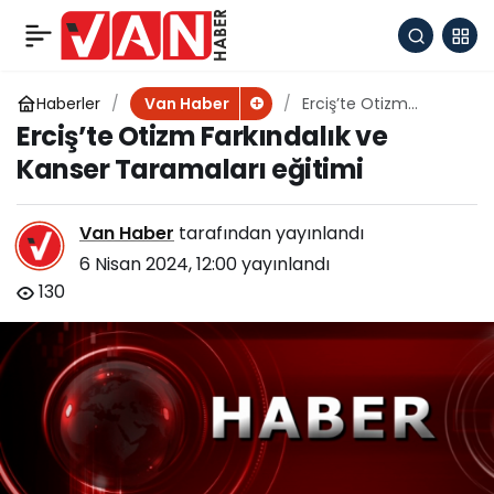
Murat Karaoğlu’nun
+
-
0
Paylaş
Kadir Gecesi Mesajı
Haberler
Erciş’te Otizm
Van Haber
Farkındalık ve Kanser
Erciş’te Otizm Farkındalık ve
Taramaları eğitimi
Kanser Taramaları eğitimi
Van Haber
tarafından yayınlandı
6 Nisan 2024, 12:00
yayınlandı
130