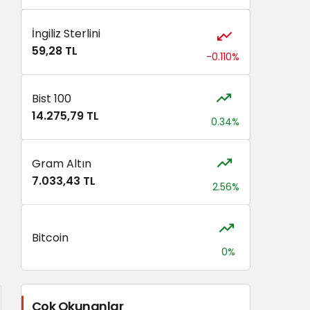
İngiliz Sterlini
59,28 TL
-0.110%
Bist 100
14.275,79 TL
0.34%
Gram Altın
7.033,43 TL
2.56%
Bitcoin
0%
Çok Okunanlar