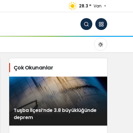
28.3 °
Van
Çok Okunanlar
Gündüz Modu
Gündüz modunu seçin.
Tuşba İlçesi’nde 3.8 büyüklüğünde
Gece Modu
deprem
Gece modunu seçin.