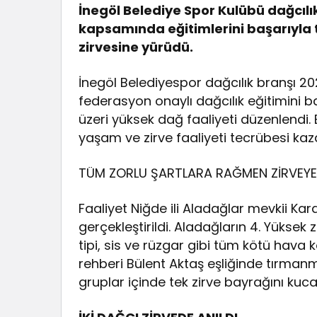
İnegöl Belediye Spor Kulübü dağcılı
kapsamında eğitimlerini başarıyla
zirvesine yürüdü.
İnegöl Belediyespor dağcılık branşı 2
federasyon onaylı dağcılık eğitimini b
üzeri yüksek dağ faaliyeti düzenlendi. 
yaşam ve zirve faaliyeti tecrübesi ka
TÜM ZORLU ŞARTLARA RAĞMEN ZİRVEYE
Faaliyet Niğde ili Aladağlar mevkii Ka
gerçekleştirildi. Aladağların 4. Yüksek
tipi, sis ve rüzgar gibi tüm kötü hav
rehberi Bülent Aktaş eşliğinde tırma
gruplar içinde tek zirve bayrağını kuc