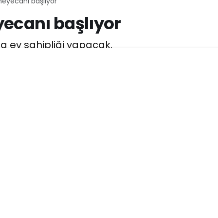
heyecanı başlıyor
yecanı başlıyor
na ev sahipliği yapacak.
147