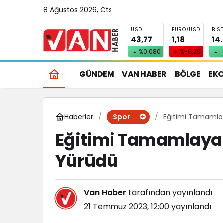
8 Ağustos 2026, Cts
USD
EURO/USD
BIS
43,77
1,18
14
%0.080
%-0.29
GÜNDEM
VAN HABER
BÖLGE
EK
Haberler
Eğitimi Tamamlay
Spor
Eğitimi Tamamlayan
Yürüdü
Van Haber
tarafından yayınlandı
21 Temmuz 2023, 12:00
yayınlandı