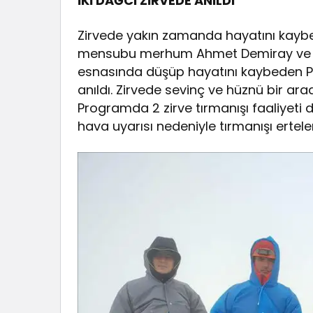
İKİ DAĞCI ZİRVEDE ANILDI
Zirvede yakın zamanda hayatını kaybe
mensubu merhum Ahmet Demiray ve 26
esnasında düşüp hayatını kaybeden P
anıldı. Zirvede sevinç ve hüznü bir a
Programda 2 zirve tırmanışı faaliyeti
hava uyarısı nedeniyle tırmanışı ertel