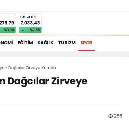
T
GR. ALTIN
.275,79
7.033,43
%0.34
%2.56
ONOMİ
EĞİTİM
SAĞLIK
TURİZM
SPOR
an Dağcılar Zirveye Yürüdü
 Dağcılar Zirveye
268