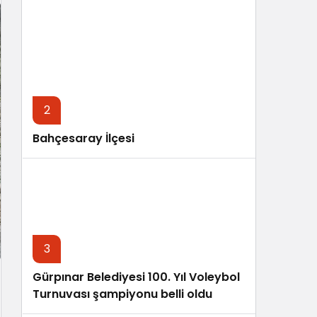
Sistem Modu
Sistem modunu seçin.
2
Bahçesaray İlçesi
3
Gürpınar Belediyesi 100. Yıl Voleybol
Turnuvası şampiyonu belli oldu