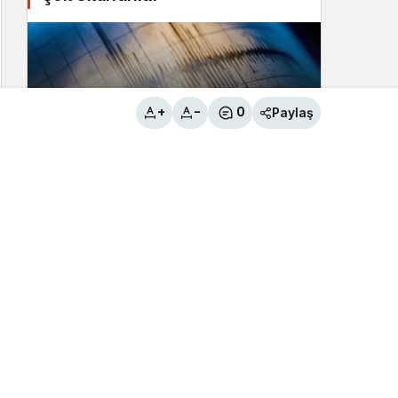
+
-
0
Paylaş
Tuşba İlçesi’nde 3.8 büyüklüğünde
deprem
2
Bahçesaray İlçesi