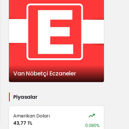
Van Nöbetçi Eczaneler
Piyasalar
Amerikan Doları
43,77 TL
0.080%