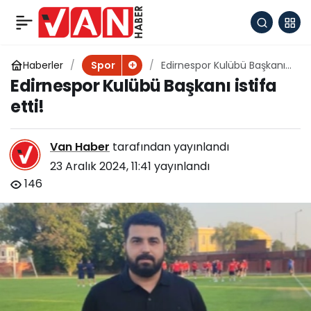
Nilüfer
+
-
0
Paylaş
Belediyespor’dan
Haberler
Edirnespor Kulübü Başkanı
Spor
istifa etti!
Edirnespor Kulübü Başkanı istifa
evinde rahat galibiyet
etti!
Van Haber
tarafından yayınlandı
23 Aralık 2024, 11:41
yayınlandı
146