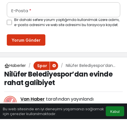
E-Posta
*
Bir dahaki sefere yorum yaptığımda kullanılmak üzere adımı,
e-posta adresimi ve web site adresimi bu tarayıcıya kaydet.
Yorum Gönder
Haberler
Nilüfer Belediyespor’dan
Spor
evinde rahat galibiyet
Nilüfer Belediyespor’dan evinde
rahat galibiyet
Van Haber
tarafından yayınlandı
22 Aralık 2024, 13:39
yayınlandı
Bu web sitesinde en iyi deneyimi yaşamanızı sağlamak
Kabul
133
için çerezler kullanılmaktadır.
Eczaneler
Trafik
Hava Durumu
Anasayfa