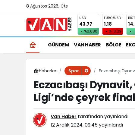
8 Ağustos 2026, Cts
USD
EURO/USD
BIS
43,77
1,18
14
%0.080
%-0.29
GÜNDEM
VAN HABER
BÖLGE
EK
Haberler
Eczacıbaşı Dynavi
Spor
Eczacıbaşı Dynavit
Ligi’nde çeyrek fina
Van Haber
tarafından yayınlandı
12 Aralık 2024, 09:45
yayınlandı