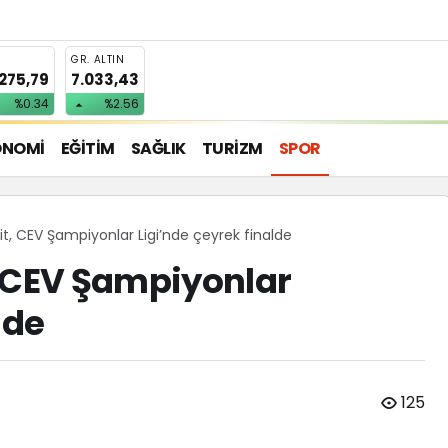
T
GR. ALTIN
.275,79
7.033,43
%0.34
%2.56
ONOMİ
EĞİTİM
SAĞLIK
TURİZM
SPOR
t, CEV Şampiyonlar Ligi’nde çeyrek finalde
, CEV Şampiyonlar
lde
125