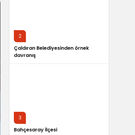
Sistem Modu
Sistem modunu seçin.
2
Çaldıran Belediyesinden örnek
davranış
3
Bahçesaray İlçesi