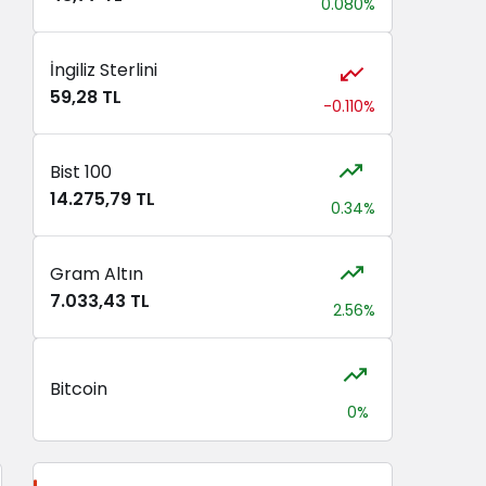
0.080%
İngiliz Sterlini
59,28 TL
-0.110%
Bist 100
14.275,79 TL
0.34%
Gram Altın
7.033,43 TL
2.56%
Bitcoin
0%