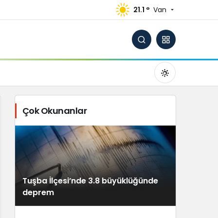
21.1 °
Van
Çok Okunanlar
Gündüz Modu
Gündüz modunu seçin.
Tuşba İlçesi’nde 3.8 büyüklüğünde
Gece Modu
deprem
Gece modunu seçin.