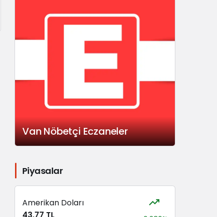
Van Nöbetçi Eczaneler
Piyasalar
Amerikan Doları
43,77 TL