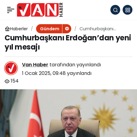
Tarım Kredi’den 50
+
-
0
Paylaş
milyon dolarlık zirai
Haberler
Cumhurbaşkanı
Gündem
Erdoğan’dan yeni yıl
Cumhurbaşkanı Erdoğan’dan yeni
mesajı
ilaç yatırımı
yıl mesajı
Van Haber
tarafından yayınlandı
1 Ocak 2025, 09:48
yayınlandı
154