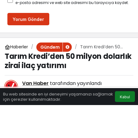
e-posta adresimi ve web site adresimi bu tarayıcıya kaydet.
Yorum Gönder
Haberler
Tarım Kredi’den 50
Gündem
milyon dolarlık zirai ilaç
Tarım Kredi’den 50 milyon dolarlık
yatırımı
zirai ilaç yatırımı
Van Haber
tarafından yayınlandı
31 Aralık 2024, 08:50
yayınlandı
Bu web sitesinde en iyi deneyimi yaşamanızı sağlamak
Kabul
116
için çerezler kullanılmaktadır.
Eczaneler
Trafik
Hava Durumu
Anasayfa