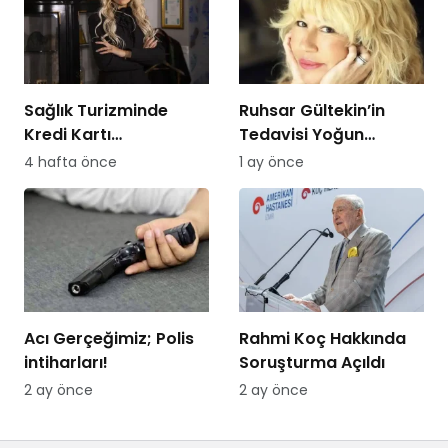
Sağlık Turizminde
Ruhsar Gültekin’in
Kredi Kartı
Tedavisi Yoğun
Dolandırıcılığına
Bakımda Sürüyor
4 hafta önce
1 ay önce
Dikkat!
Acı Gerçeğimiz; Polis
Rahmi Koç Hakkında
intiharları!
Soruşturma Açıldı
2 ay önce
2 ay önce