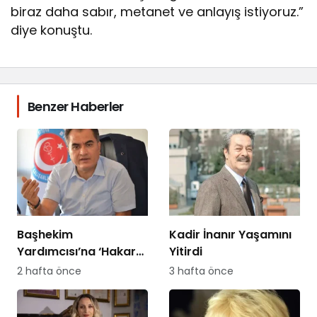
biraz daha sabır, metanet ve anlayış istiyoruz.”
diye konuştu.
Benzer Haberler
Başhekim
Kadir İnanır Yaşamını
Yardımcısı’na ‘Hakaret
Yitirdi
Davası’ Açan
2 hafta önce
3 hafta önce
Hemşireye Sürgün!