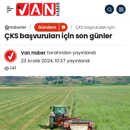
Fırat Kalkanı ve Barış
+
-
0
Paylaş
Pınarı’nda 6 terörist
Haberler
ÇKS başvuruları için
Gündem
son günler
ÇKS başvuruları için son günler
etkisiz!
Van Haber
tarafından yayınlandı
23 Aralık 2024, 10:37
yayınlandı
141