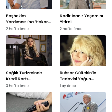
Başhekim
Kadir İnanır Yaşamını
Yardımcısı’na ‘Hakaret
Yitirdi
Davası’ Açan
2 hafta önce
2 hafta önce
Hemşireye Sürgün!
Sağlık Turizminde
Ruhsar Gültekin’in
Kredi Kartı
Tedavisi Yoğun
Dolandırıcılığına
Bakımda Sürüyor
3 hafta önce
1 ay önce
Dikkat!