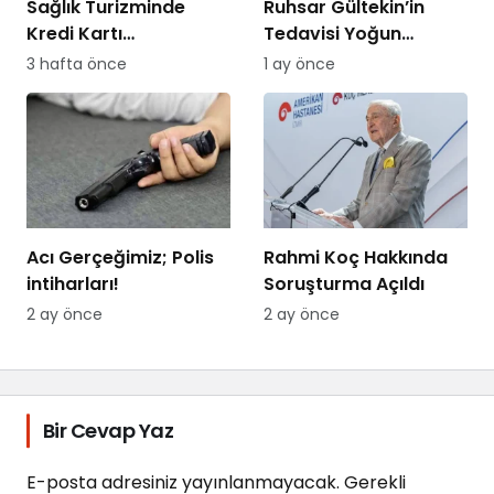
Sağlık Turizminde
Ruhsar Gültekin’in
Kredi Kartı
Tedavisi Yoğun
Dolandırıcılığına
Bakımda Sürüyor
3 hafta önce
1 ay önce
Dikkat!
Acı Gerçeğimiz; Polis
Rahmi Koç Hakkında
intiharları!
Soruşturma Açıldı
2 ay önce
2 ay önce
Bir Cevap Yaz
E-posta adresiniz yayınlanmayacak.
Gerekli