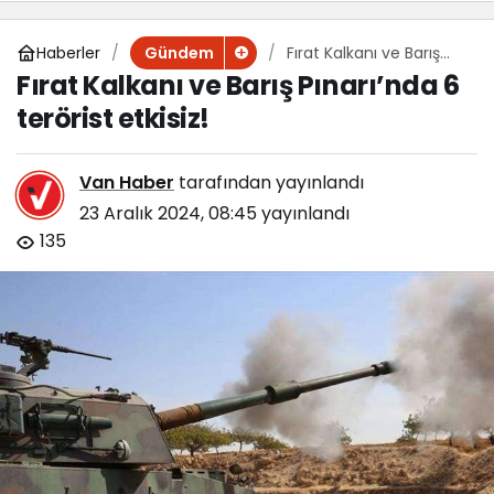
Haberler
Fırat Kalkanı ve Barış
Gündem
Pınarı’nda 6 terörist
Fırat Kalkanı ve Barış Pınarı’nda 6
etkisiz!
terörist etkisiz!
Van Haber
tarafından yayınlandı
23 Aralık 2024, 08:45
yayınlandı
135