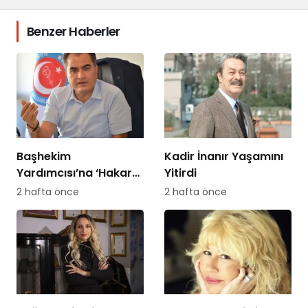
Benzer Haberler
Başhekim
Kadir İnanır Yaşamını
Yardımcısı’na ‘Hakaret
Yitirdi
Davası’ Açan
2 hafta önce
2 hafta önce
Hemşireye Sürgün!