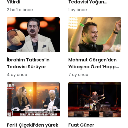
Yitirdi
Tedavisi Yoğun
Bakımda Sürüyor
2 hafta önce
1 ay önce
İbrahim Tatlıses’in
Mahmut Görgen’den
Tedavisi Sürüyor
Yılbaşına Özel ‘Happy
New Year 2026’ Seti
4 ay önce
7 ay önce
PowerApp’te Yayında
Ferit Çiçekli’den yürek
Fuat Güner