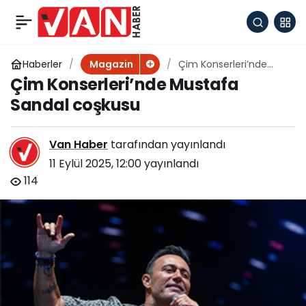
İrem Derici’den
+
-
0
Paylaş
sahnelere güçlü
Haberler
Çim Konserleri’nde
Magazin
Mustafa Sandal
Çim Konserleri’nde Mustafa
coşkusu
dönüş: Söke’de alkış
Sandal coşkusu
yağmuru
Van Haber
tarafından yayınlandı
11 Eylül 2025, 12:00
yayınlandı
114