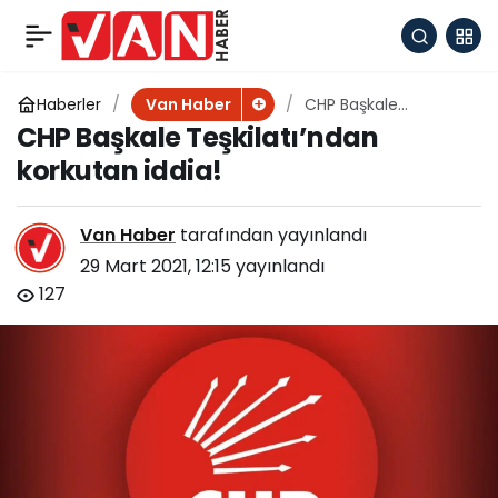
Erciş’te Jandarma
+
-
0
Paylaş
ekipleri vatandaşları
Haberler
CHP Başkale
Van Haber
Teşkilatı’ndan
CHP Başkale Teşkilatı’ndan
korkutan iddia!
bilgilendiriyor
korkutan iddia!
Van Haber
tarafından yayınlandı
29 Mart 2021, 12:15
yayınlandı
127