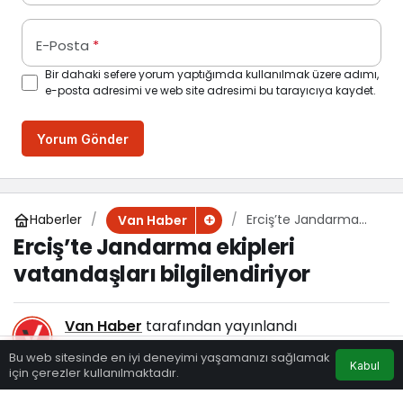
E-Posta
*
Bir dahaki sefere yorum yaptığımda kullanılmak üzere adımı,
e-posta adresimi ve web site adresimi bu tarayıcıya kaydet.
Yorum Gönder
Haberler
Erciş’te Jandarma
Van Haber
ekipleri vatandaşları
Erciş’te Jandarma ekipleri
bilgilendiriyor
vatandaşları bilgilendiriyor
Van Haber
tarafından yayınlandı
28 Mart 2021, 18:00
yayınlandı
Bu web sitesinde en iyi deneyimi yaşamanızı sağlamak
Kabul
110
için çerezler kullanılmaktadır.
Eczaneler
Trafik
Hava Durumu
Anasayfa