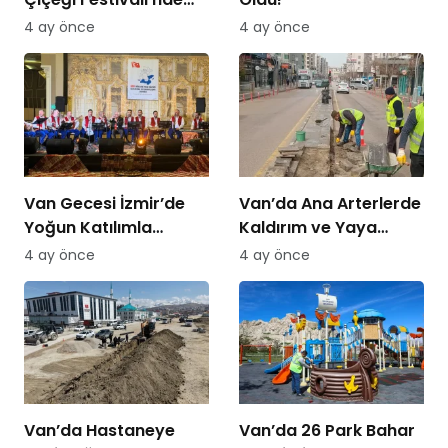
Bisiklet Turu Heyecanı
4 ay önce
4 ay önce
Van Gecesi İzmir’de
Van’da Ana Arterlerde
Yoğun Katılımla
Kaldırım ve Yaya
Düzenlendi
Yolları Yenileniyor
4 ay önce
4 ay önce
Van’da Hastaneye
Van’da 26 Park Bahar