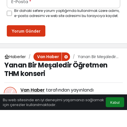
E-Posta
*
Bir dahaki sefere yorum yaptığımda kullanılmak üzere adımı,
e-posta adresimi ve web site adresimi bu tarayıcıya kaydet.
Yorum Gönder
Haberler
Yanan Bir Meşaledir
Van Haber
Öğretmen THM
Yanan Bir Meşaledir Öğretmen
konseri
THM konseri
Van Haber
tarafından yayınlandı
30 Kasım 2022, 20:00
yayınlandı
Bu web sitesinde en iyi deneyimi yaşamanızı sağlamak
Kabul
147
için çerezler kullanılmaktadır.
Eczaneler
Trafik
Hava Durumu
Anasayfa