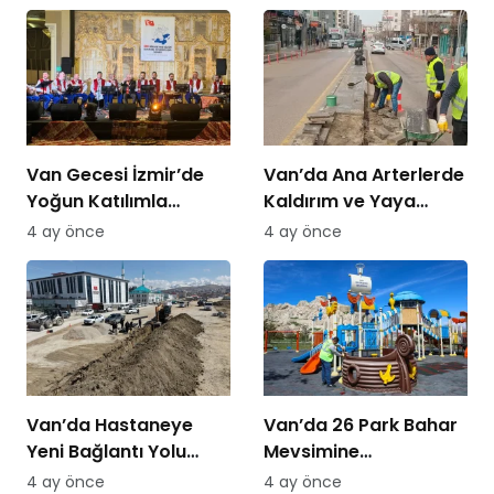
Van Gecesi İzmir’de
Van’da Ana Arterlerde
Yoğun Katılımla
Kaldırım ve Yaya
Düzenlendi
Yolları Yenileniyor
4 ay önce
4 ay önce
Van’da Hastaneye
Van’da 26 Park Bahar
Yeni Bağlantı Yolu
Mevsimine
Yapılıyor
Hazırlanıyor
4 ay önce
4 ay önce