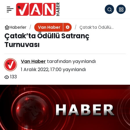
Yanan Bir Meşaledir
+
-
0
Paylaş
Öğretmen THM konseri
Haberler
Çatak’ta Ödüllü
Van Haber
Satranç Turnuvası
Çatak’ta Ödüllü Satranç
Turnuvası
Van Haber
tarafından yayınlandı
1 Aralık 2022, 17:00
yayınlandı
133