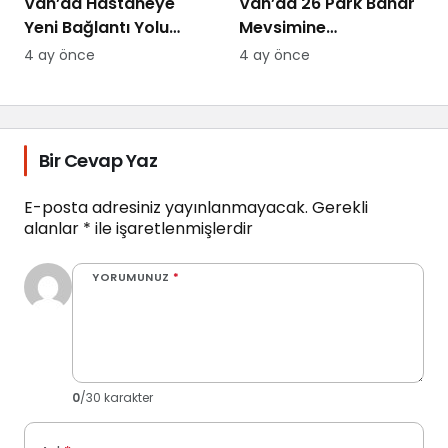
Van’da Hastaneye
Van’da 26 Park Bahar
Yeni Bağlantı Yolu
Mevsimine
Yapılıyor
Hazırlanıyor
4 ay önce
4 ay önce
Bir Cevap Yaz
E-posta adresiniz yayınlanmayacak.
Gerekli
alanlar
*
ile işaretlenmişlerdir
YORUMUNUZ
*
0
/30 karakter