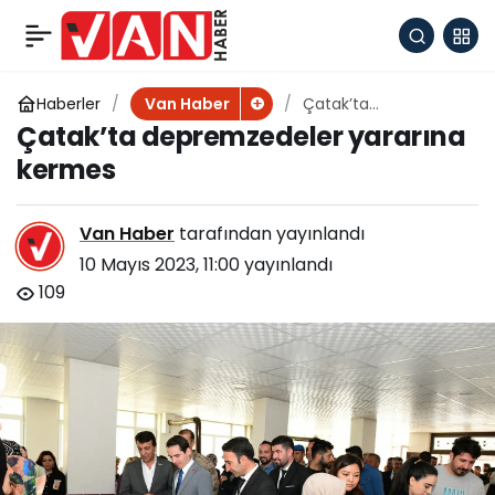
İşte enginarın bilmeniz
+
-
0
Paylaş
gereken 5 faydası
Haberler
Çatak’ta
Van Haber
depremzedeler
Çatak’ta depremzedeler yararına
yararına kermes
kermes
Van Haber
tarafından yayınlandı
10 Mayıs 2023, 11:00
yayınlandı
109