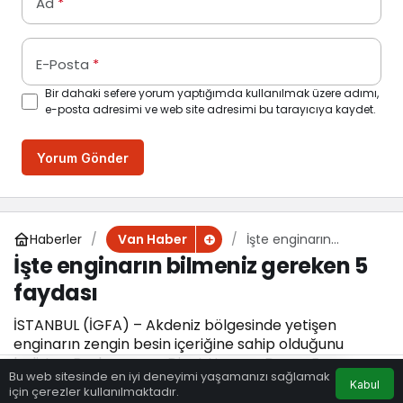
Ad
*
E-Posta
*
Bir dahaki sefere yorum yaptığımda kullanılmak üzere adımı,
e-posta adresimi ve web site adresimi bu tarayıcıya kaydet.
Yorum Gönder
Haberler
İşte enginarın
Van Haber
bilmeniz gereken 5
İşte enginarın bilmeniz gereken 5
faydası
faydası
İSTANBUL (İGFA) – Akdeniz bölgesinde yetişen
enginarın zengin besin içeriğine sahip olduğunu
belirten Beslenme ve Diyet Uzmanı Derya Eren,
Bu web sitesinde en iyi deneyimi yaşamanızı sağlamak
“Enginar...
Kabul
için çerezler kullanılmaktadır.
Eczaneler
Trafik
Hava Durumu
Anasayfa