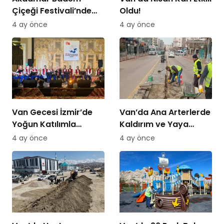
Çiçeği Festivali’nde
Oldu!
Bisiklet Turu Heyecanı
4 ay önce
4 ay önce
Van Gecesi İzmir’de
Van’da Ana Arterlerde
Yoğun Katılımla
Kaldırım ve Yaya
Düzenlendi
Yolları Yenileniyor
4 ay önce
4 ay önce