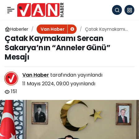
Çatak Belediye Eş
+
-
0
Paylaş
Başkanları’nın 1 Mayıs
Haberler
Çatak Kaymakamı
Van Haber
Sercan Sakarya’nın
Çatak Kaymakamı Sercan
“Anneler Günü”
mesajı
Sakarya’nın “Anneler Günü”
Mesajı
Mesajı
Van Haber
tarafından yayınlandı
11 Mayıs 2024, 09:00
yayınlandı
151