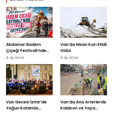
Akdamar Badem
Van’da Nisan Karı Etkili
Çiçeği Festivali’nde
Oldu!
Bisiklet Turu Heyecanı
4 ay önce
4 ay önce
Van Gecesi İzmir’de
Van’da Ana Arterlerde
Yoğun Katılımla
Kaldırım ve Yaya