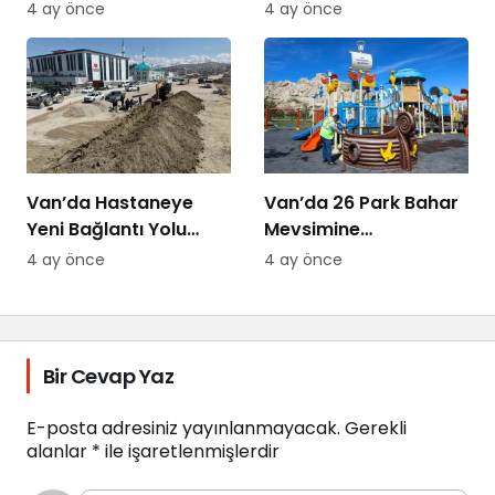
Düzenlendi
Yolları Yenileniyor
4 ay önce
4 ay önce
Van’da Hastaneye
Van’da 26 Park Bahar
Yeni Bağlantı Yolu
Mevsimine
Yapılıyor
Hazırlanıyor
4 ay önce
4 ay önce
Bir Cevap Yaz
E-posta adresiniz yayınlanmayacak.
Gerekli
alanlar
*
ile işaretlenmişlerdir