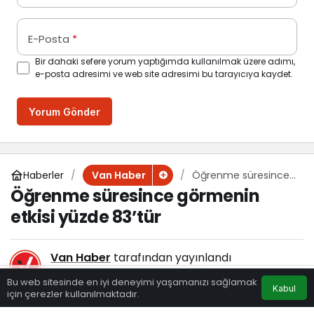
E-Posta
*
Bir dahaki sefere yorum yaptığımda kullanılmak üzere adımı,
e-posta adresimi ve web site adresimi bu tarayıcıya kaydet.
Yorum Gönder
Haberler
Öğrenme süresince
Van Haber
görmenin etkisi
Öğrenme süresince görmenin
yüzde 83’tür
etkisi yüzde 83’tür
Van Haber
tarafından yayınlandı
2 Eylül 2025, 10:03
yayınlandı
Bu web sitesinde en iyi deneyimi yaşamanızı sağlamak
Kabul
93
için çerezler kullanılmaktadır.
Eczaneler
Trafik
Hava Durumu
Anasayfa