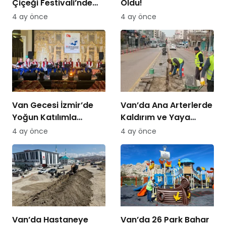
Çiçeği Festivali’nde
Oldu!
Bisiklet Turu Heyecanı
4 ay önce
4 ay önce
Van Gecesi İzmir’de
Van’da Ana Arterlerde
Yoğun Katılımla
Kaldırım ve Yaya
Düzenlendi
Yolları Yenileniyor
4 ay önce
4 ay önce
Van’da Hastaneye
Van’da 26 Park Bahar