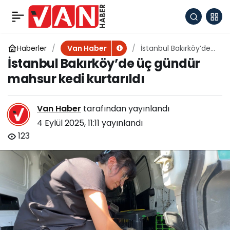
Öğrenme süresince
+
-
0
Paylaş
görmenin etkisi yüzde
Haberler
İstanbul Bakırköy’de
Van Haber
üç gündür mahsur
İstanbul Bakırköy’de üç gündür
kedi kurtarıldı
83’tür
mahsur kedi kurtarıldı
Van Haber
tarafından yayınlandı
4 Eylül 2025, 11:11
yayınlandı
123