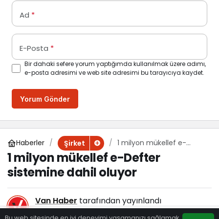
Ad
*
E-Posta
*
Bir dahaki sefere yorum yaptığımda kullanılmak üzere adımı,
e-posta adresimi ve web site adresimi bu tarayıcıya kaydet.
Yorum Gönder
Haberler
1 milyon mükellef e-
Şirket
Defter sistemine dahil
1 milyon mükellef e-Defter
oluyor
sistemine dahil oluyor
Van Haber
tarafından yayınlandı
26 Kasım 2024, 09:41
yayınlandı
Bu web sitesinde en iyi deneyimi yaşamanızı sağlamak