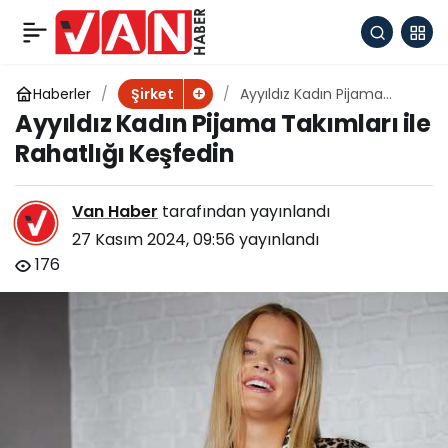
1 milyon mükellef e-
+
-
0
Paylaş
Defter sistemine dahil
Haberler
Ayyıldız Kadın Pijama
Şirket
Takımları ile Rahatlığı
Ayyıldız Kadın Pijama Takımları ile
Keşfedin
oluyor
Rahatlığı Keşfedin
Van Haber
tarafından yayınlandı
27 Kasım 2024, 09:56
yayınlandı
176