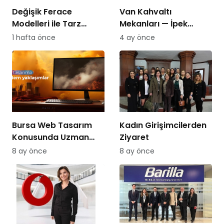
Değişik Ferace
Van Kahvaltı
Modelleri ile Tarz
Mekanları — İpek
Yaratın
Yolu’nun Kalbinde,
1 hafta önce
4 ay önce
Dünyaca Ünlü Bir
Lezzet Mirası
Bursa Web Tasarım
Kadın Girişimcilerden
Konusunda Uzman
Ziyaret
Firma DAIO İnteraktif
8 ay önce
8 ay önce
Hizmetler