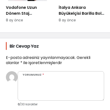
Vodafone Uzun
İtalya Ankara
Dönem Staj
Büyükelçisi Barilla Bolu
Programına
Fabrikasında Ziyaret
8 ay önce
8 ay önce
Başvurular Devam
Etti
Ediyor
Bir Cevap Yaz
E-posta adresiniz yayınlanmayacak.
Gerekli
alanlar
*
ile işaretlenmişlerdir
YORUMUNUZ
*
0
/30 karakter