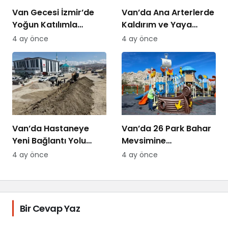
Van Gecesi İzmir’de
Van’da Ana Arterlerde
Yoğun Katılımla
Kaldırım ve Yaya
Düzenlendi
Yolları Yenileniyor
4 ay önce
4 ay önce
Van’da Hastaneye
Van’da 26 Park Bahar
Yeni Bağlantı Yolu
Mevsimine
Yapılıyor
Hazırlanıyor
4 ay önce
4 ay önce
Bir Cevap Yaz