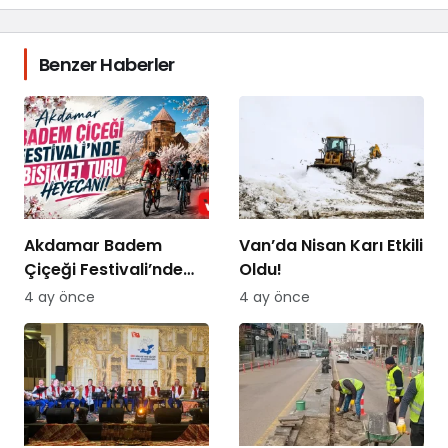
Benzer Haberler
Akdamar Badem
Van’da Nisan Karı Etkili
Çiçeği Festivali’nde
Oldu!
Bisiklet Turu Heyecanı
4 ay önce
4 ay önce