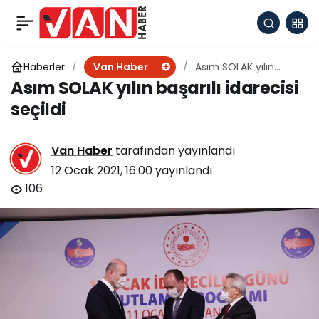
Kaymakamı Asım
+
-
0
Paylaş
SOLAK’tan Güleçler
Haberler
Asım SOLAK yılın
Van Haber
başarılı idarecisi
Asım SOLAK yılın başarılı idarecisi
seçildi
Mahallesi’ne ziyaret
seçildi
Van Haber
tarafından yayınlandı
12 Ocak 2021, 16:00
yayınlandı
106