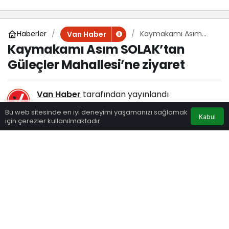
Haberler
Kaymakamı Asım
Van Haber
SOLAK’tan Güleçler
Kaymakamı Asım SOLAK’tan
Mahallesi’ne ziyaret
Güleçler Mahallesi’ne ziyaret
Van Haber
tarafından yayınlandı
11 Ocak 2021, 12:00
yayınlandı
Bu web sitesinde en iyi deneyimi yaşamanızı sağlamak
Kabul
110
için çerezler kullanılmaktadır.
Eczaneler
Trafik
Hava Durumu
Anasayfa