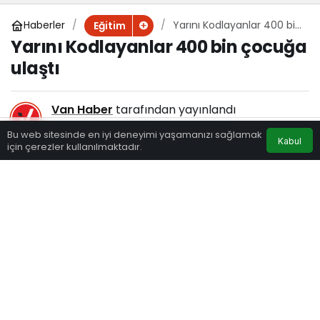
Haberler
Yarını Kodlayanlar 400 bin
Eğitim
çocuğa ulaştı
Yarını Kodlayanlar 400 bin çocuğa
ulaştı
Van Haber
tarafından yayınlandı
25 Nisan 2024, 08:00
yayınlandı
Bu web sitesinde en iyi deneyimi yaşamanızı sağlamak
Kabul
163
için çerezler kullanılmaktadır.
Eczaneler
Trafik
Hava Durumu
Anasayfa