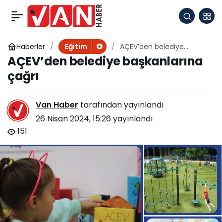
Yarını Kodlayanlar 400
+
-
0
Paylaş
bin çocuğa ulaştı
Haberler
AÇEV’den belediye
Eğitim
başkanlarına çağrı
AÇEV’den belediye başkanlarına
çağrı
Van Haber
tarafından yayınlandı
26 Nisan 2024, 15:26
yayınlandı
151