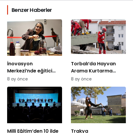
Benzer Haberler
İnovasyon
Torbalı’da Hayvan
Merkezi’nde eğitici
Arama Kurtarma
atölyeler sürüyor
Eğitimi
8 ay önce
8 ay önce
Milli Eğitim’den 10 ilde
Trakya