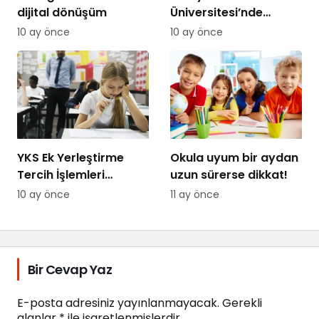
dijital dönüşüm
Üniversitesi’nde
Kırkpınar tanıtımı
10 ay önce
10 ay önce
YKS Ek Yerleştirme
Okula uyum bir aydan
Tercih İşlemleri
uzun sürerse dikkat!
Başladı
10 ay önce
11 ay önce
Bir Cevap Yaz
E-posta adresiniz yayınlanmayacak.
Gerekli
alanlar
*
ile işaretlenmişlerdir