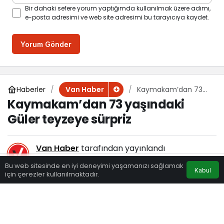
Bir dahaki sefere yorum yaptığımda kullanılmak üzere adımı,
e-posta adresimi ve web site adresimi bu tarayıcıya kaydet.
Yorum Gönder
Haberler
Kaymakam’dan 73
Van Haber
yaşındaki Güler
Kaymakam’dan 73 yaşındaki
teyzeye sürpriz
Güler teyzeye sürpriz
Van Haber
tarafından yayınlandı
14 Şubat 2024, 14:30
yayınlandı
Bu web sitesinde en iyi deneyimi yaşamanızı sağlamak
Kabul
110
için çerezler kullanılmaktadır.
Eczaneler
Trafik
Hava Durumu
Anasayfa