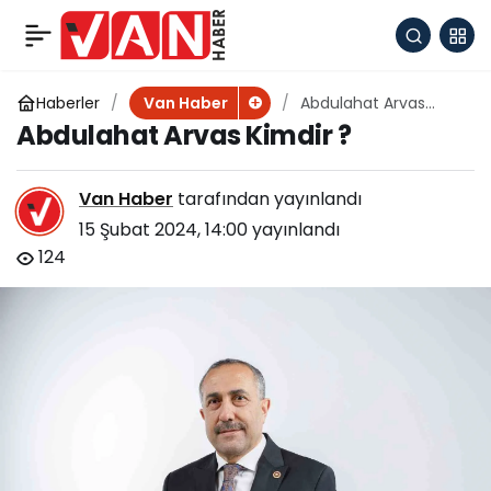
Kaymakam’dan 73
+
-
0
Paylaş
yaşındaki Güler
Haberler
Abdulahat Arvas
Van Haber
Kimdir ?
Abdulahat Arvas Kimdir ?
teyzeye sürpriz
Van Haber
tarafından yayınlandı
15 Şubat 2024, 14:00
yayınlandı
124