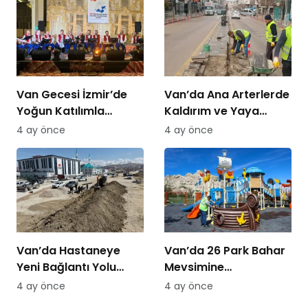
Van Gecesi İzmir’de
Van’da Ana Arterlerde
Yoğun Katılımla
Kaldırım ve Yaya
Düzenlendi
Yolları Yenileniyor
4 ay önce
4 ay önce
Van’da Hastaneye
Van’da 26 Park Bahar
Yeni Bağlantı Yolu
Mevsimine
Yapılıyor
Hazırlanıyor
4 ay önce
4 ay önce