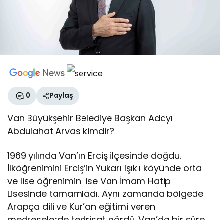
0
Paylaş
Van Büyükşehir Belediye Başkan Adayı
Abdulahat Arvas kimdir?
1969 yılında Van’ın Erciş ilçesinde doğdu.
İlköğrenimini Erciş’in Yukarı Işıklı köyünde orta
ve lise öğrenimini ise Van İmam Hatip
Lisesinde tamamladı. Aynı zamanda bölgede
Arapça dili ve Kur’an eğitimi veren
medreselerde tedrisat gördü. Van’da bir süre