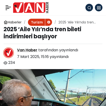
Türkiye’deki tarihi
+
-
0
Paylaş
fenerler yenileniyor
Haberler
2025 ‘Aile Yılı’nda tren
Turizm
bileti indirimleri başlıyor
2025 ‘Aile Yılı’nda tren bileti
indirimleri başlıyor
Van Haber
tarafından yayınlandı
7 Mart 2025, 15:16
yayınlandı
234