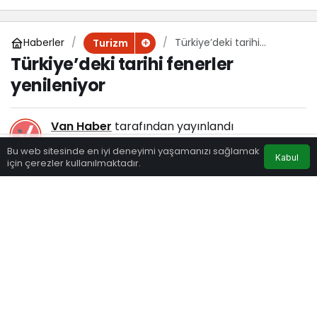
Haberler
Türkiye’deki tarihi
Turizm
fenerler yenileniyor
Türkiye’deki tarihi fenerler
yenileniyor
Van Haber
tarafından yayınlandı
3 Şubat 2025, 16:53
yayınlandı
Bu web sitesinde en iyi deneyimi yaşamanızı sağlamak
Kabul
202
için çerezler kullanılmaktadır.
Eczaneler
Trafik
Hava Durumu
Anasayfa