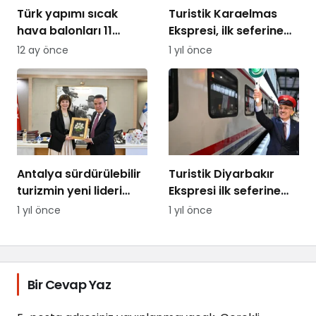
Türk yapımı sıcak
Turistik Karaelmas
hava balonları 11
Ekspresi, ilk seferine
ülkeye uçtu
Ankara’dan uğurlandı
12 ay önce
1 yıl önce
Antalya sürdürülebilir
Turistik Diyarbakır
turizmin yeni lideri
Ekspresi ilk seferine
oluyor
çıkıyor
1 yıl önce
1 yıl önce
Bir Cevap Yaz