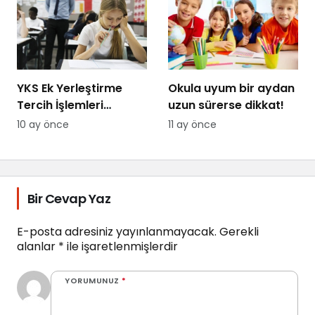
YKS Ek Yerleştirme
Okula uyum bir aydan
Tercih İşlemleri
uzun sürerse dikkat!
Başladı
10 ay önce
11 ay önce
Bir Cevap Yaz
E-posta adresiniz yayınlanmayacak.
Gerekli
alanlar
*
ile işaretlenmişlerdir
YORUMUNUZ
*