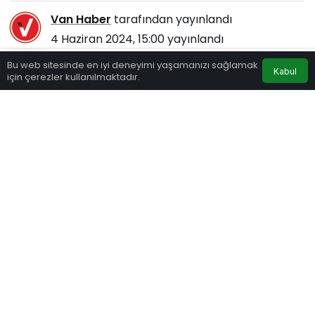
Van Haber
tarafından yayınlandı
4 Haziran 2024, 15:00
yayınlandı
188
Bu web sitesinde en iyi deneyimi yaşamanızı sağlamak
Kabul
için çerezler kullanılmaktadır.
Eczaneler
Trafik
Hava Durumu
Anasayfa