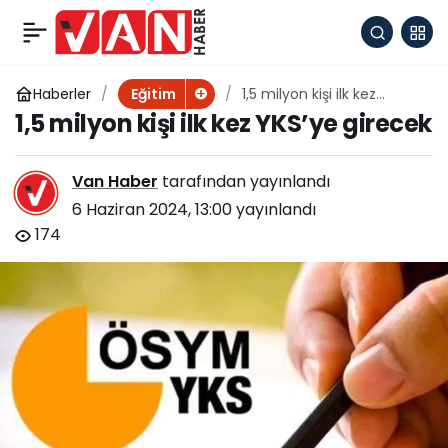
AÖF sınav sonuçları
+
-
0
Paylaş
açıklandı
Haberler
1,5 milyon kişi ilk kez
Eğitim
YKS’ye girecek
1,5 milyon kişi ilk kez YKS’ye girecek
Van Haber
tarafından yayınlandı
6 Haziran 2024, 13:00
yayınlandı
174