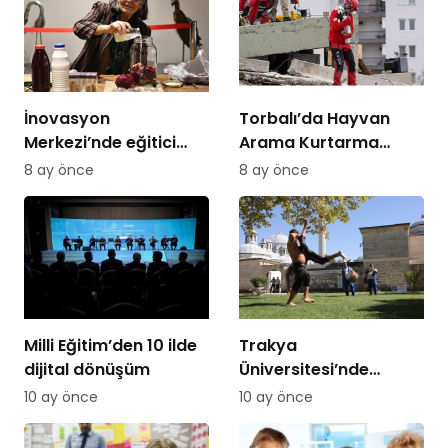
İnovasyon
Torbalı’da Hayvan
Merkezi’nde eğitici
Arama Kurtarma
atölyeler sürüyor
Eğitimi
8 ay önce
8 ay önce
Milli Eğitim’den 10 ilde
Trakya
dijital dönüşüm
Üniversitesi’nde
Kırkpınar tanıtımı
10 ay önce
10 ay önce