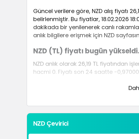
Güncel verilere göre, NZD alış fiyatı 26,1
belirlenmiştir. Bu fiyatlar, 18.02.2026 18
dakikada bir yenilenerek canlı rakamla
anlık bilgilere erişmek için NZD sayfasını
NZD (TL) fiyatı bugün yükseldi
NZD anlık olarak 26,19 TL fiyatından iş
hacmi 0. Fiyatı son 24 saatte -0,97000
NZD hesaplama işlemleri için, sayfanın 
Dah
mevcut fiyatlar üzerinden hızlı ve kolay
gerçekleştirebilirsiniz. NZD fiyatları ha
doğru adrestesiniz..
NZD Çevirici
1 Dolar Kaç TL ?
1 Euro Kaç TL ?