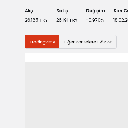
Alış
Satış
Değişim
Son G
26.185
TRY
26.191
TRY
-0.970
%
18.02.
Tradingview
Diğer Paritelere Göz At