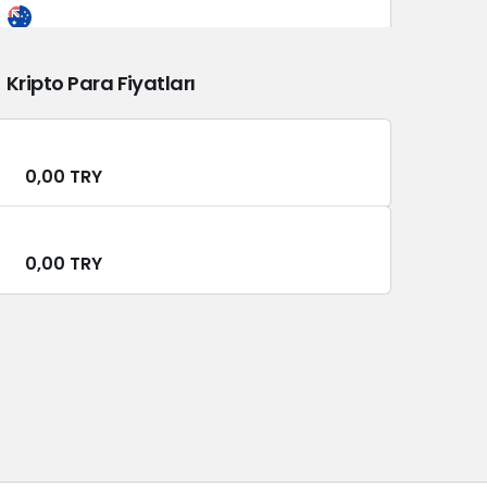
AUD/TRY
-0.21%
30,91 TL
Kripto Para Fiyatları
JPY/TRY
0,00 TRY
-0.01%
0,00 TL
0,00 TRY
CNY/TRY
0.04%
6,35 TL