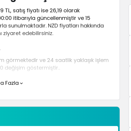
9 TL, satış fiyatı ise 26,19 olarak
:00:00 itibarıyla güncellenmiştir ve 15
rla sunulmaktadır. NZD fiyatları hakkında
 ziyaret edebilirsiniz.
.
lem görmektedir ve 24 saatlik yaklaşık işlem
0 değişim göstermiştir..
üstünde yer alan çevirici aracını kullanarak
a Fazla
 bir şekilde çevirme işlemlerinizi
kkında detaylı bilgi ve anlık güncellemeler için