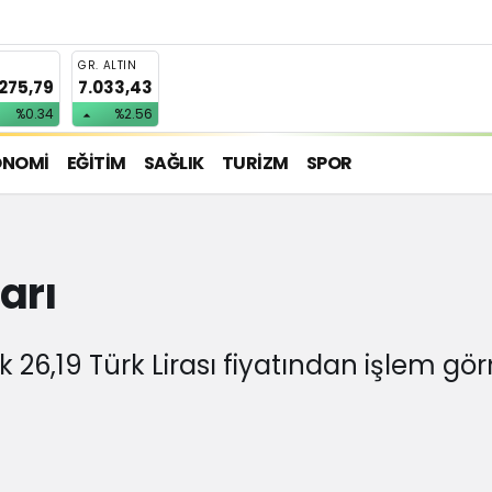
T
GR. ALTIN
.275,79
7.033,43
%0.34
%2.56
ONOMİ
EĞİTİM
SAĞLIK
TURİZM
SPOR
arı
k 26,19 Türk Lirası fiyatından işlem gö