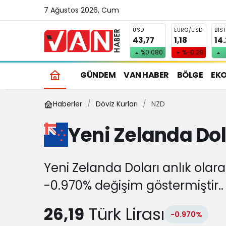
7 Ağustos 2026, Cum
USD
EURO/USD
BIS
43,77
1,18
14
%0.080
%-0.29
GÜNDEM
VAN HABER
BÖLGE
EK
Haberler
Döviz Kurları
NZD
Yeni Zelanda Dol
Yeni Zelanda Doları anlık olara
-0.970% değişim göstermiştir..
26,19
Türk Lirası
-0.970%