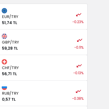
EUR/TRY
-0.23%
51,74 TL
GBP/TRY
-0.11%
59,28 TL
CHF/TRY
-0.13%
56,71 TL
RUB/TRY
-0.38%
0,57 TL