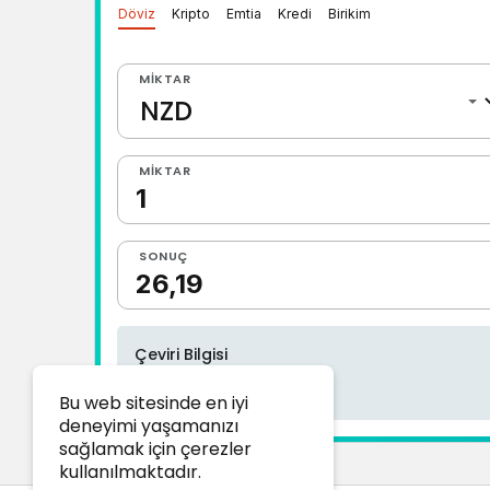
Döviz
Kripto
Emtia
Kredi
Birikim
1 Euro Kaç TL ?
1 CHF Kaç TL ?
MIKTAR
1 RUB Kaç TL ?
1 CNY Kaç TL ?
MIKTAR
SONUÇ
Çeviri Bilgisi
Birim Değeri
Bu web sitesinde en iyi
deneyimi yaşamanızı
sağlamak için çerezler
kullanılmaktadır.