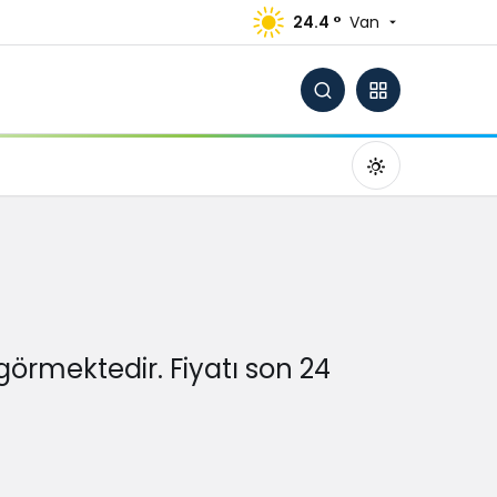
24.4 °
Van
Gündüz Modu
görmektedir. Fiyatı son 24
Gündüz modunu seçin.
Gece Modu
Gece modunu seçin.