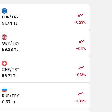
EUR/TRY
-0.23%
51,74 TL
GBP/TRY
-0.11%
59,28 TL
CHF/TRY
-0.13%
56,71 TL
RUB/TRY
-0.38%
0,57 TL