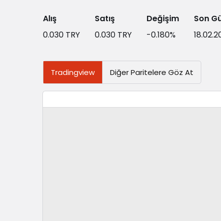
Alış
Satış
Değişim
Son G
0.030
TRY
0.030
TRY
-0.180
%
18.02.2
Tradingview
Diğer Paritelere Göz At