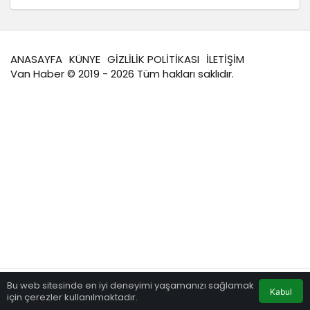
ANASAYFA
KÜNYE
GİZLİLİK POLİTİKASI
İLETİŞİM
Van Haber
© 2019 - 2026 Tüm hakları saklıdır.
Bu web sitesinde en iyi deneyimi yaşamanızı sağlamak
Kabul
için çerezler kullanılmaktadır.
Eczaneler
Trafik
Hava Durumu
Anasayfa