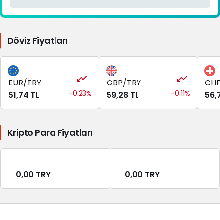
Döviz Fiyatları
EUR/TRY
GBP/TRY
CHF
-0.23%
-0.11%
51,74 TL
59,28 TL
56,7
Kripto Para Fiyatları
0,00 TRY
0,00 TRY