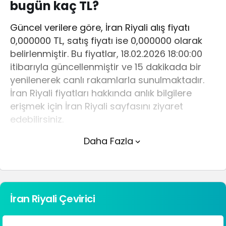
bugün kaç TL?
Güncel verilere göre, İran Riyali alış fiyatı
0,000000 TL, satış fiyatı ise 0,000000 olarak
belirlenmiştir. Bu fiyatlar, 18.02.2026 18:00:00
itibarıyla güncellenmiştir ve 15 dakikada bir
yenilenerek canlı rakamlarla sunulmaktadır.
İran Riyali fiyatları hakkında anlık bilgilere
erişmek için İran Riyali sayfasını ziyaret
edebilirsiniz.
Daha Fazla
İran Riyali (TL) fiyatı bugün yükseldi.
İran Riyali anlık olarak 0,000000 TL fiyatından
işlem görmektedir ve 24 saatlik yaklaşık işlem
hacmi 0. Fiyatı son 24 saatte -99,72 değişim
İran Riyali Çevirici
göstermiştir..