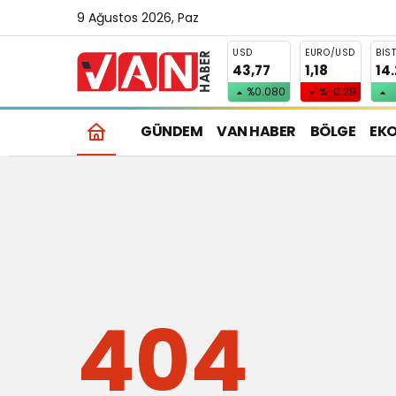
9 Ağustos 2026, Paz
USD
EURO/USD
BIS
43,77
1,18
14
%0.080
%-0.29
GÜNDEM
VAN HABER
BÖLGE
EK
404