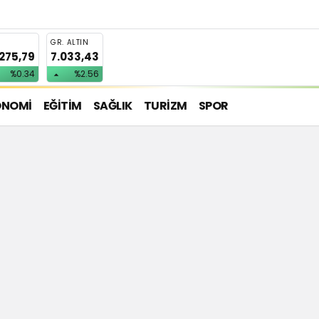
T
GR. ALTIN
.275,79
7.033,43
%0.34
%2.56
ONOMİ
EĞİTİM
SAĞLIK
TURİZM
SPOR