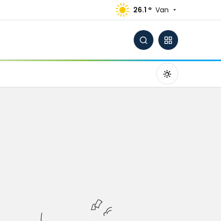
26.1 °
Van
Gündüz Modu
Gündüz modunu seçin.
Gece Modu
Gece modunu seçin.