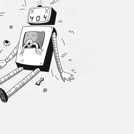
Sistem Modu
Sistem modunu seçin.