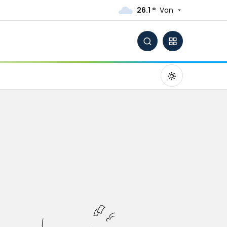
26.1 °
Van
Gündüz Modu
Gündüz modunu seçin.
Gece Modu
Gece modunu seçin.