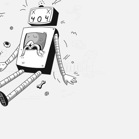
Sistem Modu
Sistem modunu seçin.