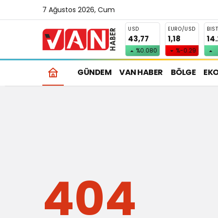
7 Ağustos 2026, Cum
USD
EURO/USD
BIS
43,77
1,18
14
%0.080
%-0.29
GÜNDEM
VAN HABER
BÖLGE
EK
404