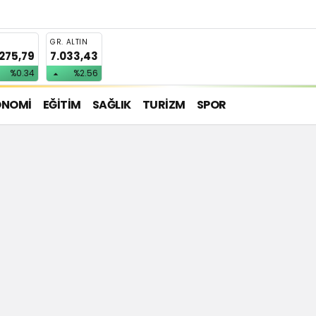
T
GR. ALTIN
.275,79
7.033,43
%0.34
%2.56
ONOMİ
EĞİTİM
SAĞLIK
TURİZM
SPOR